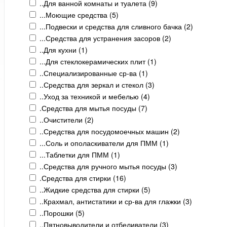
..Для ванной комнаты и туалета (
9
)
...Моющие средства (
5
)
...Подвески и средства для сливного бачка (
2
)
...Средства для устранения засоров (
2
)
..Для кухни (
1
)
...Для стеклокерамических плит (
1
)
..Специализированные ср-ва (
1
)
..Средства для зеркал и стекол (
3
)
..Уход за техникой и мебелью (
4
)
.Средства для мытья посуды (
7
)
..Очистители (
2
)
..Средства для посудомоечных машин (
2
)
...Соль и ополаскиватели для ПММ (
1
)
...Таблетки для ПММ (
1
)
..Средства для ручного мытья посуды (
3
)
.Средства для стирки (
16
)
..Жидкие средства для стирки (
5
)
..Крахмал, антистатики и ср-ва для глажки (
3
)
..Порошки (
5
)
..Пятновыводители и отбеливатели (
3
)