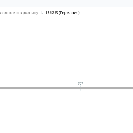
а оптом и в розницу
LUXUS (Германия)
707