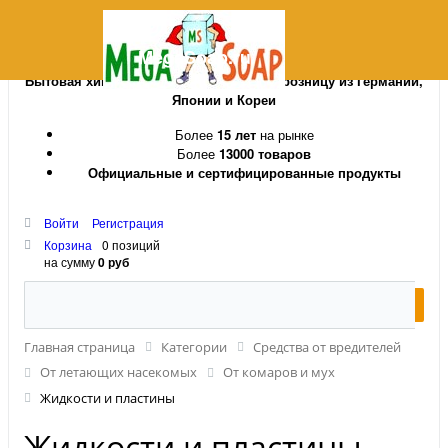
MegaSoap.ru
Бытовая химия и косметика оптом и в розницу из Германии,
Японии и Кореи
Более
15 лет
на рынке
Более
13000 товаров
Официальные и сертифицированные продукты
Войти
Регистрация
Корзина
0 позиций
на сумму
0 руб
Главная страница
Категории
Средства от вредителей
От летающих насекомых
От комаров и мух
Жидкости и пластины
Жидкости и пластины