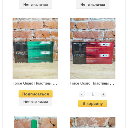
Нет в наличии
Нет в наличии
F
orce Guard Пластины от комаров зеленые без запаха 10 шт
F
orce Guard Пластины от комаров красные двойной эффект 10 шт
Подписаться
-
+
Нет в наличии
В корзину