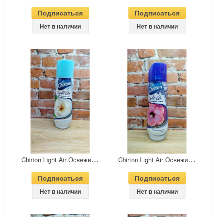
Подписаться
Подписаться
Нет в наличии
Нет в наличии
C
hirton Light Air Освежитель воздуха сухого распыления Прохлада раннего утра 300 мл
C
hirton Light Air Освежитель воздуха сухого распыления Тропическая ночь 300 мл
Подписаться
Подписаться
Нет в наличии
Нет в наличии