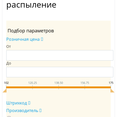
распыление
Подбор параметров
Розничная цена
От
До
102
120.25
138.50
156.75
175
Штрихкод
Производитель