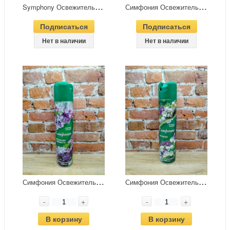
S
ymphony Освежитель воздуха сухого распыления Хрустальная свежесть 300 мл
С
имфония Освежитель воздуха Антитабак 300 мл
Подписаться
Подписаться
Нет в наличии
Нет в наличии
С
имфония Освежитель воздуха Весення свежесть 300 мл
С
имфония Освежитель воздуха Ландыш 300 мл
-
+
-
+
В корзину
В корзину