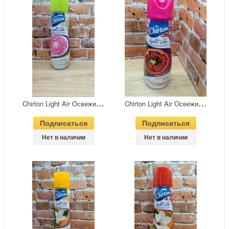
C
hirton Light Air Освежитель воздуха сухого распыления Гармония японских садов 300 мл
C
hirton Light Air Освежитель воздуха сухого распыления Гранатовый мусс 300 мл
Подписаться
Подписаться
Нет в наличии
Нет в наличии