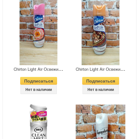
C
hirton Light Air Освежитель воздуха сухого распыления Цветочная фантазия 300 мл
C
hirton Light Air Освежитель воздуха сухого распыления Шоколадное ассорти 300 мл
Подписаться
Подписаться
Нет в наличии
Нет в наличии