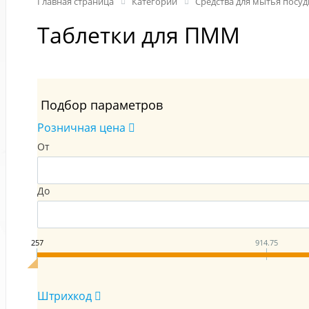
Главная страница
Категории
Средства для мытья посу
Таблетки для ПММ
Подбор параметров
Розничная цена
От
До
257
914.75
Штрихкод