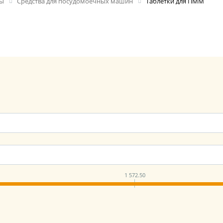
ды
Средства для посудомоечных машин
Таблетки для ПММ
1 572.50