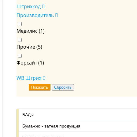
Штрихкод
Производитель
Медилис (
1
)
Прочие (
5
)
Форсайт (
1
)
WB Штрих
БАДы
Бумажно - ватная продукция
Гигиена полости рта