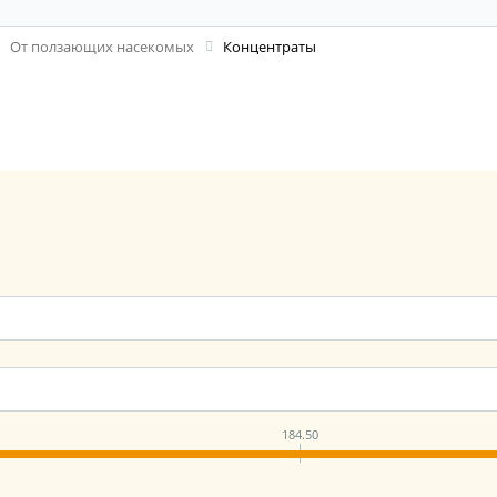
От ползающих насекомых
Концентраты
184.50