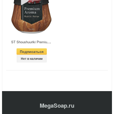
S
T Shoushuuriki Premium Aroma Auto Гелевый освежителя воздуха для салона автомобиля Целительный ретрит 90 гр
Подписаться
Нет в наличии
MegaSoap.ru