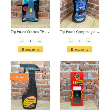
T
op House Скребок ТН VSR2 для чистки стеклокерамических поверхностей
T
op House Средство для стеклокерамики 320 мл
-
+
-
+
В корзину
В корзину
Скидка!