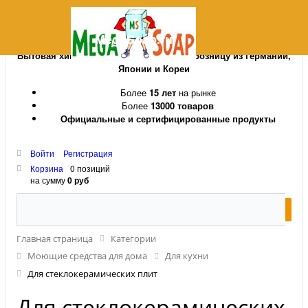
MegaSoap.ru
Бытовая химия и косметика оптом и в розницу из Германии,
Японии и Кореи
Более
15 лет
на рынке
Более
13000 товаров
Официальные и сертифицированные продукты
Войти
Регистрация
Корзина
0 позиций
на сумму
0 руб
Главная страница
Категории
Моющие средства для дома
Для кухни
Для стеклокерамических плит
Для стеклокерамических