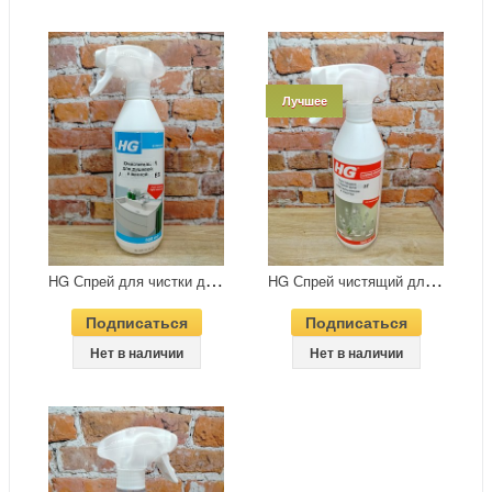
Лучшее
H
G Спрей для чистки душевой и ванной 500 мл
H
G Спрей чистящий для светильников и люстр 500 мл
Подписаться
Подписаться
Нет в наличии
Нет в наличии