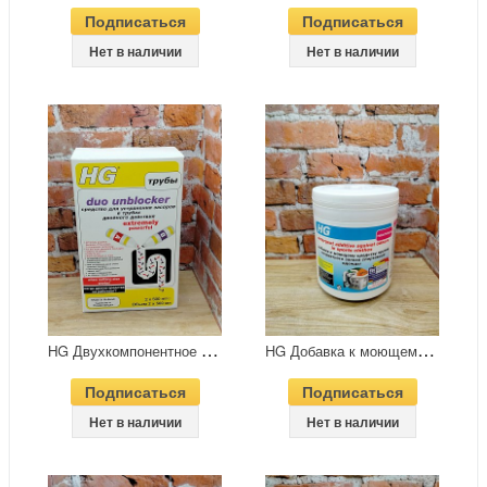
Подписаться
Подписаться
Нет в наличии
Нет в наличии
H
G Двухкомпонентное средство для устранения засоров 2 флакона по 500 мл
H
G Добавка к моющему средству против неприятного запаха спортивной одежды 500 гр в банке
Подписаться
Подписаться
Нет в наличии
Нет в наличии