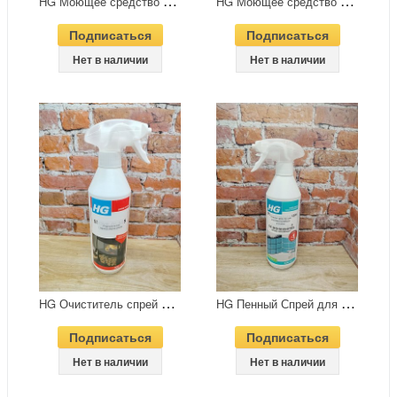
H
G Моющее средство для напольной плитки 1 л №17
H
G Моющее средство для паркета 1 л средство №53
Подписаться
Подписаться
Нет в наличии
Нет в наличии
H
G Очиститель спрей для термостойкого стекла 500 мл
H
G Пенный Спрей для удаления грибка и плесени 500 мл
Подписаться
Подписаться
Нет в наличии
Нет в наличии