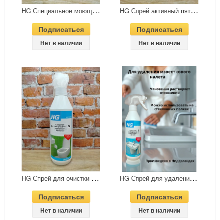
H
G Специальное моющее средство для стирки темных вещей Чернее черного 500 гр в банке
H
G Спрей активный пятновыводитель 500 мл № 94
Подписаться
Подписаться
Нет в наличии
Нет в наличии
H
G Спрей для очистки туалетной комнаты 500 мл
H
G Спрей для удаления известкового налета 500 мл
Подписаться
Подписаться
Нет в наличии
Нет в наличии