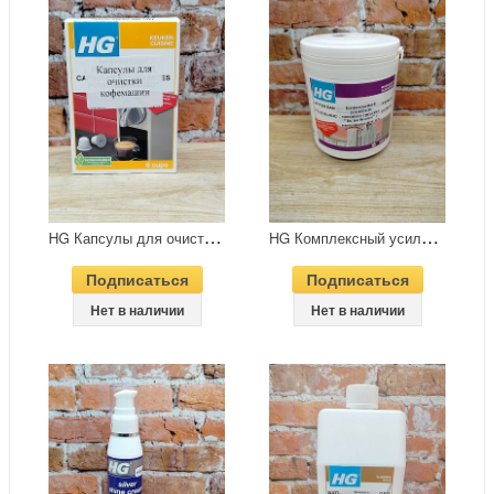
H
G Капсулы для очистки кофемашин Nespresso 6 шт
H
G Комплексный усилитель моющего средства Белее белого с пятновыводителем 400 гр
Подписаться
Подписаться
Нет в наличии
Нет в наличии