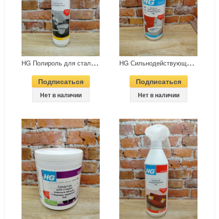
H
G Полироль для стали 250 мл
H
G Сильнодействующий чистящий гель для туалета 500 мл
Подписаться
Подписаться
Нет в наличии
Нет в наличии