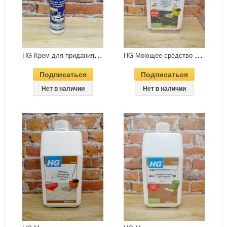
H
G Крем для придания блеска изделиям из серебра 125 мл
H
G Моющее средство для мрамора и натурального камня 1 л №37
Подписаться
Подписаться
Нет в наличии
Нет в наличии