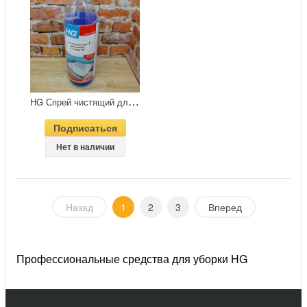
H
G Спрей чистящий для стекла и зеркал 500 мл
Подписаться
Нет в наличии
Назад
1
2
3
Вперед
Профессиональные средства для уборки HG