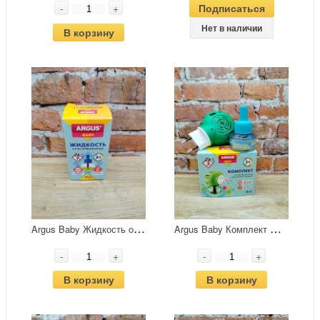
-
+
Подписаться
Нет в наличии
В корзину
A
rgus Baby Жидкость от комаров 30 мл
A
rgus Baby Комплект фумигатор с индикатором + жидкость 45 ночей
-
+
-
+
В корзину
В корзину