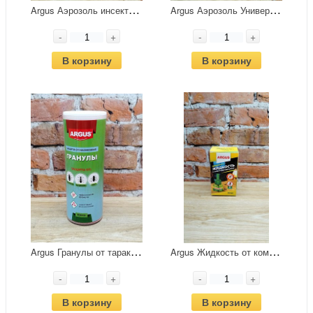
A
rgus Аэрозоль инсектицидный универсальный от всех насекомых 150 мл
A
rgus Аэрозоль Универсальный от всех насекомых без запаха 300 мл
-
+
-
+
В корзину
В корзину
A
rgus Гранулы от тараканов, муравьев домовых и садовых и мух 100 гр
A
rgus Жидкость от комаров 45 ночей 30 мл
-
+
-
+
В корзину
В корзину