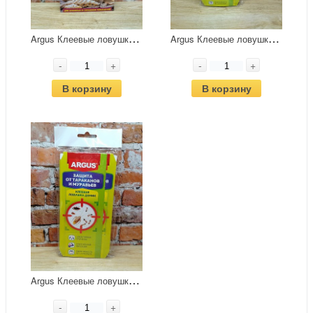
A
rgus Клеевые ловушки от пищевой моли для кухонных и складских помещений 2 шт
A
rgus Клеевые ловушки-домики от тараканов и муравьев 10 шт
-
+
-
+
В корзину
В корзину
A
rgus Клеевые ловушки-домики от тараканов и муравьев 4 шт
-
+