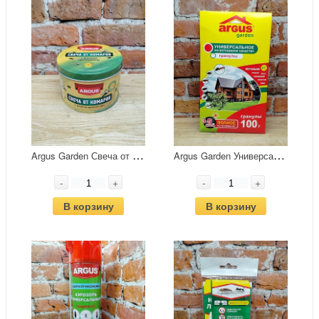
A
rgus Garden Свеча от комаров с натуральным маслом цитронеллы в банке 80 гр
A
rgus Garden Универсальное инсектицидное средство в гранулах от насекомых 100 гр
-
+
-
+
В корзину
В корзину