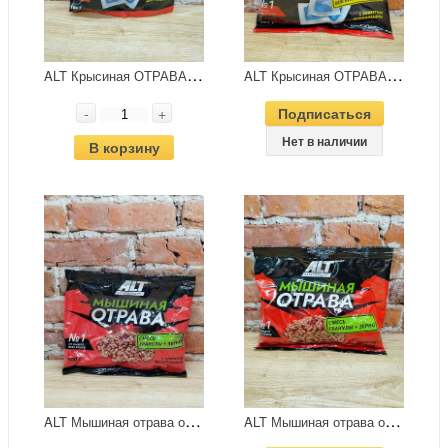
A
LT Крысиная ОТРАВА мягкие брикеты с эффектом мумификации 100 гр.
A
LT Крысиная ОТРАВА мягкие брикеты с эффектом мумификации 200 гр.
-
+
Подписаться
Нет в наличии
В корзину
A
LT Мышиная отрава от мышей всех видов №1 100 г смесь гранулы+зерно с эффектом мумификации
A
LT Мышиная отрава от мышей всех видов №1 200 г смесь гранулы+зерно с эффектом мумификации