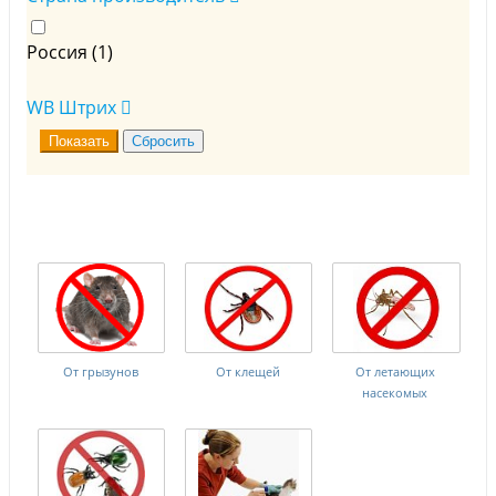
Россия (
1
)
WB Штрих
От грызунов
От клещей
От летающих
насекомых