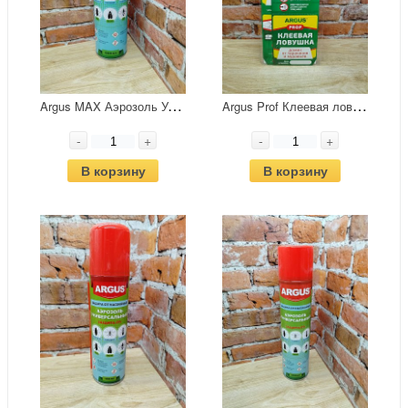
A
rgus MAX Аэрозоль Универсальный от всех насекомых без запаха 600 мл
A
rgus Prof Клеевая ловушка-домик от тараканов и муравьев
-
+
-
+
В корзину
В корзину