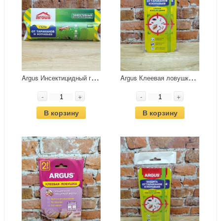
A
rgus Инсектицидный гель-шприц от тараканов и муравьев 30 гр
A
rgus Клеевая ловушка-домик от тараканов и муравьев
-
+
-
+
В корзину
В корзину