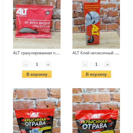
A
LT гранулированная приманка 50г
A
LT Клей нетоксичный от грызунов и насекомых 135 гр
-
+
-
+
В корзину
В корзину