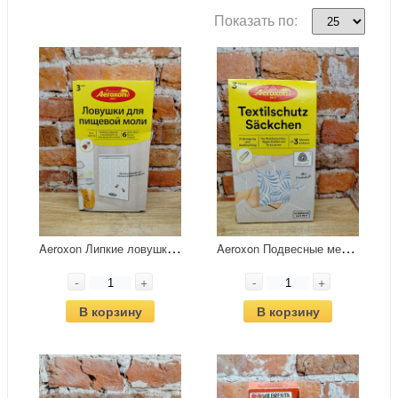
Показать по:
A
eroxon Липкие ловушки для пищевой моли 2 шт
A
eroxon Подвесные мешочки от моли с цветочным ароматом 3 шт
-
+
-
+
В корзину
В корзину