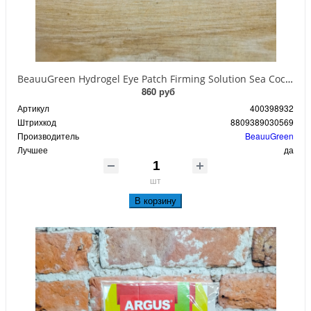
BeauuGreen Hydrogel Eye Patch Firming Solution Sea Cocumber & Black Гидрогелевые патчи для кожи вокруг глаз с экстрактом черного морского огурца 60 шт 90 гр
860 руб
Артикул
400398932
Штрихкод
8809389030569
Производитель
BeauuGreen
Лучшее
да
шт
В корзину