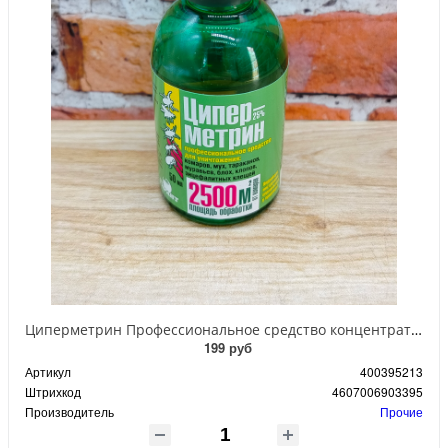
Циперметрин Профессиональное средство концентрат эмульсии 25% для уничтожения тараканов, мух,комаров, блох, клопов, муравьев, ос 50 мл
199 руб
Артикул
400395213
Штрихкод
4607006903395
Производитель
Прочие