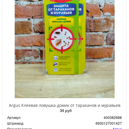
Argus Клеевая ловушка-домик от тараканов и муравьев
34 руб
Артикул
400382688
Штрихкод
6930127001427
Производитель
Argus