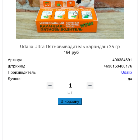
Udalix Ultra Пятновыводитель карандаш 35 гр
164 руб
Артикул
400384691
Штрихкод
4630153460176
Производитель
Udalix
Лучшее
да
шт
В корзину