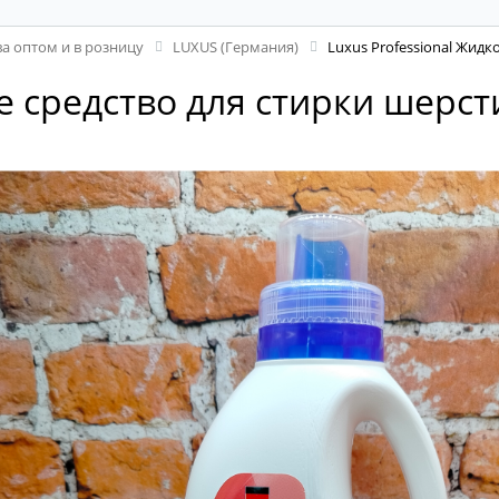
а оптом и в розницу
LUXUS (Германия)
Luxus Professional Жидк
е средство для стирки шерст