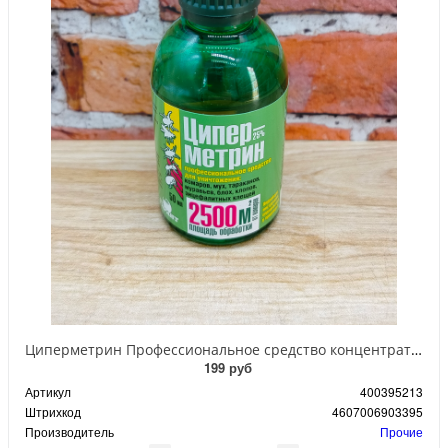
Циперметрин Профессиональное средство концентрат эмульсии 25% для уничтожения тараканов, мух,комаров, блох, клопов, муравьев, ос 50 мл
199 руб
Артикул
400395213
Штрихкод
4607006903395
Производитель
Прочие