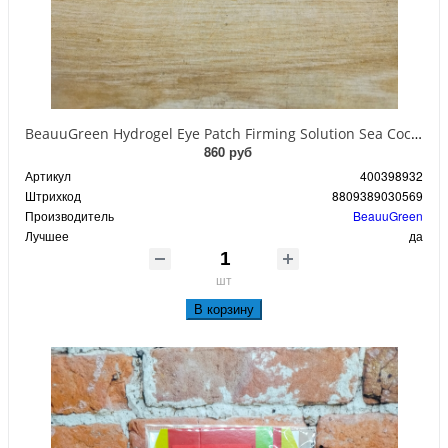
BeauuGreen Hydrogel Eye Patch Firming Solution Sea Cocumber & Black Гидрогелевые патчи для кожи вокруг глаз с экстрактом черного морского огурца 60 шт 90 гр
860 руб
Артикул
400398932
Штрихкод
8809389030569
Производитель
BeauuGreen
Лучшее
да
шт
В корзину