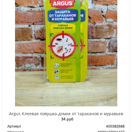
Argus Клеевая ловушка-домик от тараканов и муравьев
34 руб
Артикул
400382688
Штрихкод
6930127001427