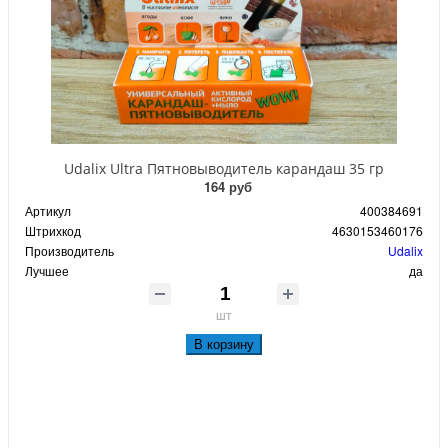
Udalix Ultra Пятновыводитель карандаш 35 гр
164 руб
Артикул
400384691
Штрихкод
4630153460176
Производитель
Udalix
Лучшее
да
шт
В корзину