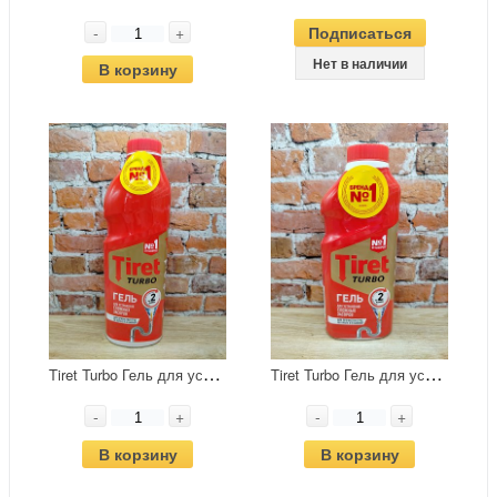
-
+
Подписаться
Нет в наличии
В корзину
T
iret Turbo Гель для устранения сложных засоров 1 л
T
iret Turbo Гель для устранения сложных засоров 500 мл
-
+
-
+
В корзину
В корзину