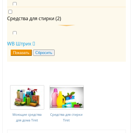
Для ванной комнаты и туалета (
4
)
Средства для стирки (
2
)
Средства для устранения засоров (
4
)
Уход за стиральной машиной (
2
)
WB Штрих
Моющие средства
Средства для стирки
для дома Tiret
Tiret