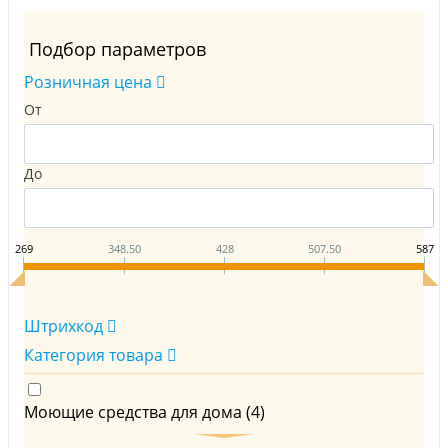
Подбор параметров
Розничная цена
От
До
269
348.50
428
507.50
587
Штрихкод
Категория товара
Моющие средства для дома (
4
)