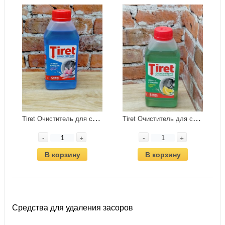
T
iret Очиститель для стиральных машин 250 мл
T
iret Очиститель для стиральных машин Свежесть Лимона 250 мл
-
+
-
+
В корзину
В корзину
Средства для удаления засоров