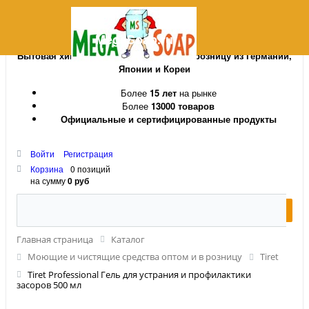
MegaSoap.ru
Бытовая химия и косметика оптом и в розницу из Германии,
Японии и Кореи
Более
15 лет
на рынке
Более
13000 товаров
Официальные и сертифицированные продукты
Войти
Регистрация
Корзина
0 позиций
на сумму
0 руб
Главная страница
Каталог
Моющие и чистящие средства оптом и в розницу
Tiret
Tiret Professional Гель для устрания и профилактики
засоров 500 мл