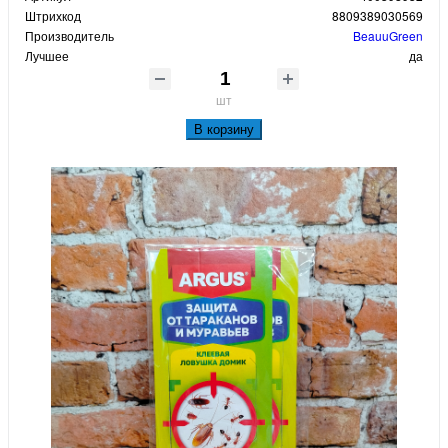
Штрихкод
8809389030569
Производитель
BeauuGreen
Лучшее
да
шт
В корзину