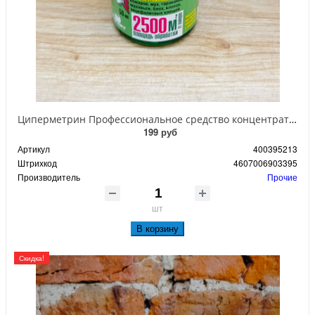
Циперметрин Профессиональное средство концентрат эмульсии 25% для уничтожения тараканов, мух,комаров, блох, клопов, муравьев, ос 50 мл
199 руб
Артикул
400395213
Штрихкод
4607006903395
Производитель
Прочие
шт
В корзину
Скидка!