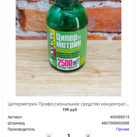
Циперметрин Профессиональное средство концентрат эмульсии 25% для уничтожения тараканов, мух,комаров, блох, клопов, муравьев, ос 50 мл
199 руб
Артикул
400395213
Штрихкод
4607006903395
Производитель
Прочие