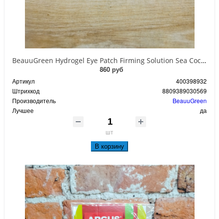
BeauuGreen Hydrogel Eye Patch Firming Solution Sea Cocumber & Black Гидрогелевые патчи для кожи вокруг глаз с экстрактом черного морского огурца 60 шт 90 гр
860 руб
Артикул
400398932
Штрихкод
8809389030569
Производитель
BeauuGreen
Лучшее
да
шт
В корзину