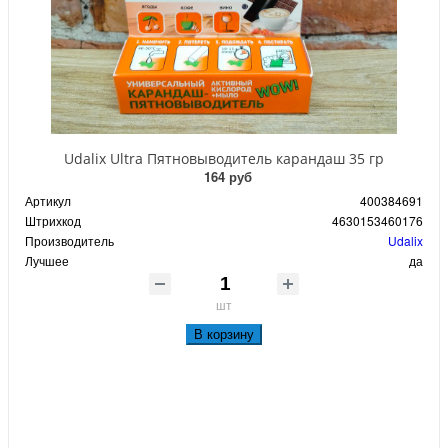
Udalix Ultra Пятновыводитель карандаш 35 гр
164 руб
Артикул
400384691
Штрихкод
4630153460176
Производитель
Udalix
Лучшее
да
шт
В корзину