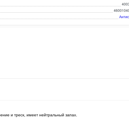
400
4600104
Антис
ние и треск, имеет нейтральный запах.