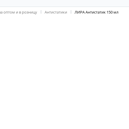
а оптом и в розницу
Антистатики
ЛИРА Антистатик 150 мл