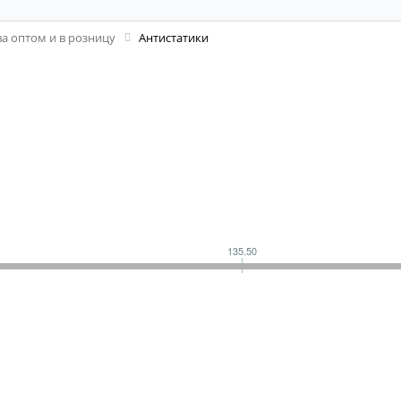
а оптом и в розницу
Антистатики
135.50