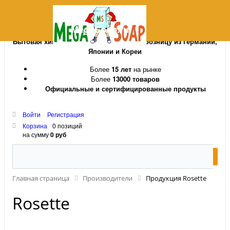
MegaSoap.ru
Бытовая химия и косметика оптом и в розницу из Германии,
Японии и Кореи
Более
15 лет
на рынке
Более
13000 товаров
Официальные и сертифицированные продукты
Войти
Регистрация
Корзина
0 позиций
на сумму
0 руб
Главная страница
Производители
Продукция Rosette
Rosette