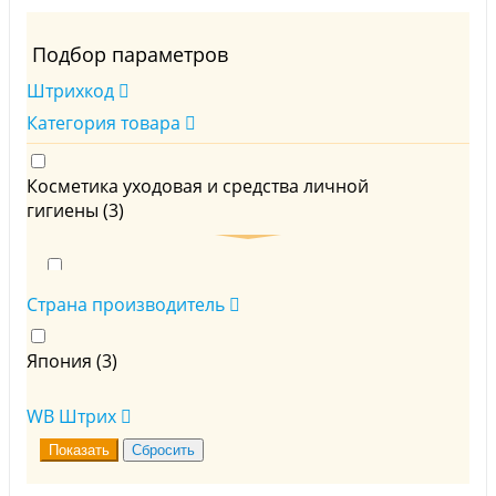
Подбор параметров
Штрихкод
Категория товара
Косметика уходовая и средства личной
гигиены (
3
)
Для лица (
3
)
Страна производитель
Япония (
3
)
Пенки, Скрабы, Пилинги,Гели и Тоники (
3
)
WB Штрих