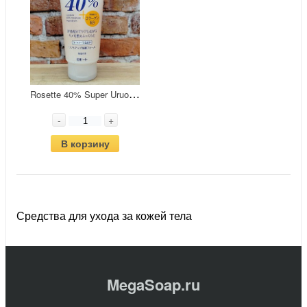
R
osette 40% Super Uruoi Мягкая пенка для лица 40% увлажнения с морским коллагеном 168 гр
-
+
В корзину
Средства для ухода за кожей тела
MegaSoap.ru