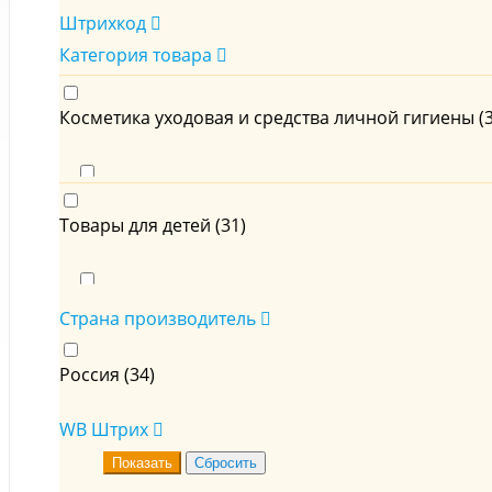
Штрихкод
Категория товара
Косметика уходовая и средства личной гигиены (
Гели для душа (
2
)
Товары для детей (
31
)
Для тела (
1
)
Декоративная косметика (
15
)
Страна производитель
Соль и Молочко для ванной (
1
)
Детская гигиена (
6
)
Россия (
34
)
Детски подарочные наборы (
1
)
WB Штрих
Для купания (
9
)