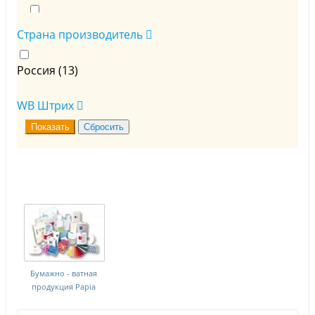
Влажные салфетки (
2
)
Страна производитель
Полотенца бумажные (
4
)
Россия (
13
)
Туалетная бумага (
19
)
WB Штрих
Бумажно - ватная
продукция Papia