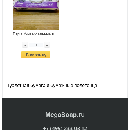
P
apia Универсальные влажные полотенца для поверхностей Лаванда 225*215 мм 72 шт
-
+
В корзину
Туалетная бумага и бумажные полотенца
MegaSoap.ru
+7 (495) 233 03 12