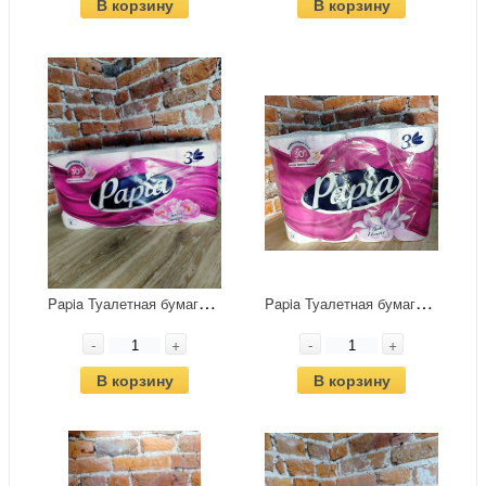
В корзину
В корзину
P
apia Туалетная бумага трёхслойная Secret Garden 8 рулонов
P
apia Туалетная бумага трёхслойная Балийский Цветок 12 рулонов
-
+
-
+
В корзину
В корзину