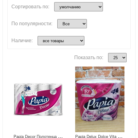
Сортировать по:
По популярности:
Наличие:
Показать по:
P
apia Decor Полотенца бумажные трёхслойные 4 рулона
P
apia Delux Dolce Vita Туалетная бумага четырёхслойная 4 рулона