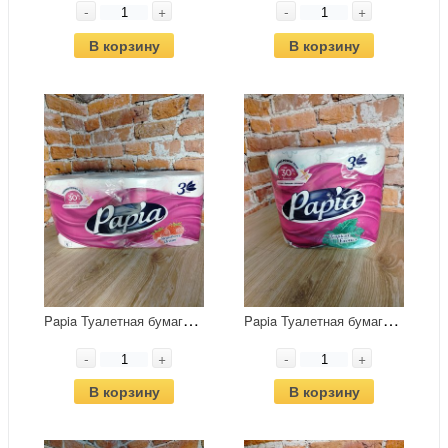
-
+
-
+
В корзину
В корзину
P
apia Туалетная бумага трёхслойная Клубничная Мечта 8 рулонов
P
apia Туалетная бумага трёхслойная Тропическая экзотика 4 рулона
-
+
-
+
В корзину
В корзину