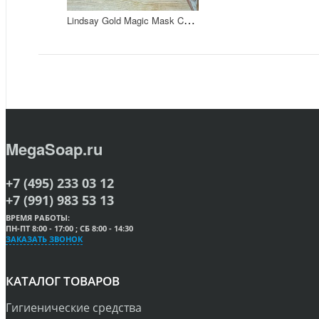
L
indsay Gold Magic Mask Cup Pack Альгинатная маска для лица с золотом 72 гр
MegaSoap.ru
+7 (495) 233 03 12
+7 (991) 983 53 13
ВРЕМЯ РАБОТЫ:
ПН-ПТ 8:00 - 17:00 ; СБ 8:00 - 14:30
ЗАКАЗАТЬ ЗВОНОК
КАТАЛОГ ТОВАРОВ
Гигиенические средства