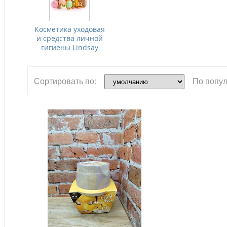
Косметика уходовая
и средства личной
гигиены Lindsay
Сортировать по:
По попул