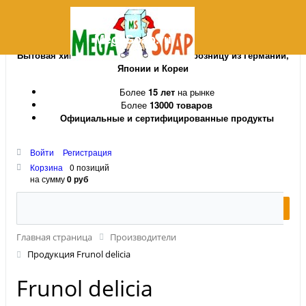
MegaSoap.ru
Бытовая химия и косметика оптом и в розницу из Германии,
Японии и Кореи
Более
15 лет
на рынке
Более
13000 товаров
Официальные и сертифицированные продукты
Войти
Регистрация
Корзина
0 позиций
на сумму
0 руб
Главная страница
Производители
Продукция Frunol delicia
Frunol delicia