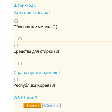
Штрихкод
Категория товара
Обувная косметика (
1
)
Очистители (
1
)
Средства для стирки (
2
)
Жидкие средства для стирки (
2
)
Страна производитель
Республика Корея (
3
)
WB Штрих