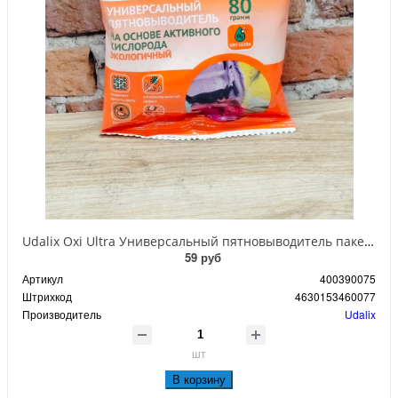
Udalix Oxi Ultra Универсальный пятновыводитель пакетик 80 гр в экономичном пакетике
59 руб
Артикул
400390075
Штрихкод
4630153460077
Производитель
Udalix
шт
В корзину