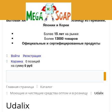
MegaSoap.ru
Бытовая химия и косметика оптом и в розницу из Германии,
Японии и Кореи
Более
15 лет
на рынке
Более
13000 товаров
Официальные и сертифицированные продукты
Войти
Регистрация
Корзина
0 позиций
на сумму
0 руб
Главная страница
Каталог
Моющие и чистящие средства оптом и в розницу
Udalix
Udalix