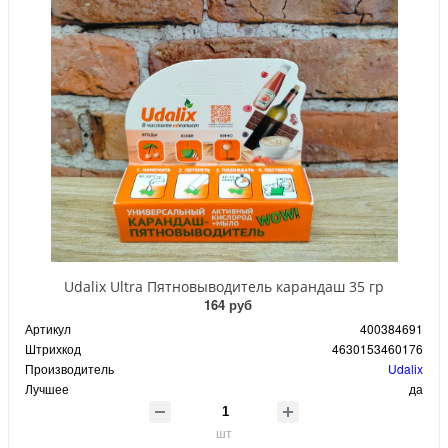
Udalix Ultra Пятновыводитель карандаш 35 гр
164 руб
Артикул
400384691
Штрихкод
4630153460176
Производитель
Udalix
Лучшее
да
шт