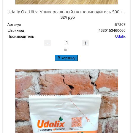
Udalix Oxi Ultra Универсальный пятновыводитель 500 гр в банке
324 руб
Артикул
57207
Штрихкод
4630153460060
Производитель
Udalix
шт
В корзину