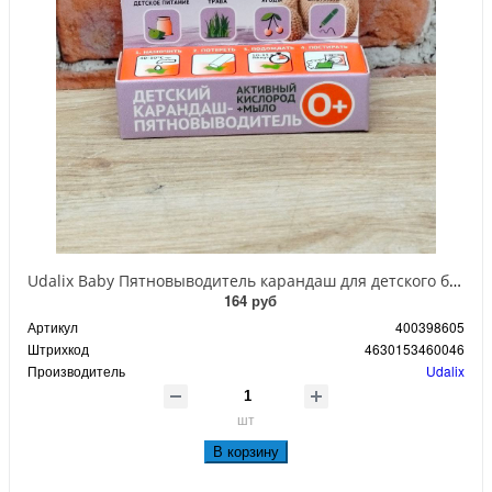
Udalix Baby Пятновыводитель карандаш для детского белья 35 гр
164 руб
Артикул
400398605
Штрихкод
4630153460046
Производитель
Udalix
шт
В корзину