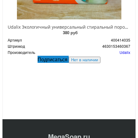
Udalix Экологичный универсальный стиральный порошок 15 стиков 375 гр
380 руб
Артикул
400414035
Штрихкод
4630153460367
Производитель
Udalix
Подписаться
Нет в наличии
MegaSoap.ru