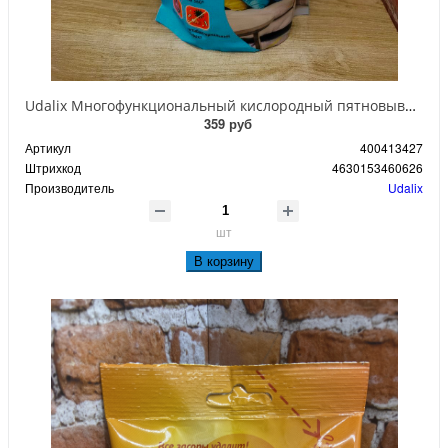
Udalix Многофункциональный кислородный пятновыводитель 100 в 1 с отбеливателеми для тканей и поверхностей 1000 гр
359 руб
Артикул
400413427
Штрихкод
4630153460626
Производитель
Udalix
шт
В корзину