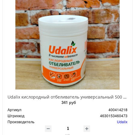
Udalix кислородный отбеливатель универсальный 500 гр в банке
341 руб
Артикул
400414218
Штрихкод
4630153460473
Производитель
Udalix
шт