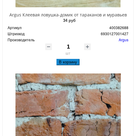
Argus Клеевая ловушка-домик от тараканов и муравьев
34 руб
Артикул
400382688
Штрихкод
6930127001427
Производитель
Argus
шт
В корзину