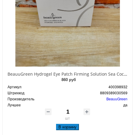
BeauuGreen Hydrogel Eye Patch Firming Solution Sea Cocumber & Black Гидрогелевые патчи для кожи вокруг глаз с экстрактом черного морского огурца 60 шт 90 гр
860 руб
Артикул
400398932
Штрихкод
8809389030569
Производитель
BeauuGreen
Лучшее
да
шт
В корзину