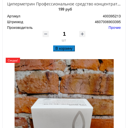
Циперметрин Профессиональное средство концентрат эмульсии 25% для уничтожения тараканов, мух,комаров, блох, клопов, муравьев, ос 50 мл
199 руб
Артикул
400395213
Штрихкод
4607006903395
Производитель
Прочие
шт
В корзину
Скидка!