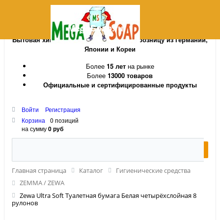
MegaSoap.ru
Бытовая химия и косметика оптом и в розницу из Германии,
Японии и Кореи
Более
15 лет
на рынке
Более
13000 товаров
Официальные и сертифицированные продукты
Войти
Регистрация
Корзина
0 позиций
на сумму
0 руб
Главная страница
Каталог
Гигиенические средства
ZEMMA / ZEWA
Zewa Ultra Soft Туалетная бумага Белая четырёхслойная 8
рулонов