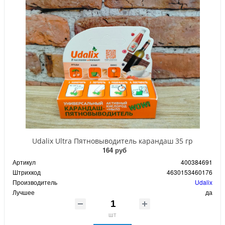
Udalix Ultra Пятновыводитель карандаш 35 гр
164 руб
Артикул
400384691
Штрихкод
4630153460176
Производитель
Udalix
Лучшее
да
шт