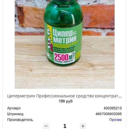
Циперметрин Профессиональное средство концентрат эмульсии 25% для уничтожения тараканов, мух,комаров, блох, клопов, муравьев, ос 50 мл
199 руб
Артикул
400395213
Штрихкод
4607006903395
Производитель
Прочие