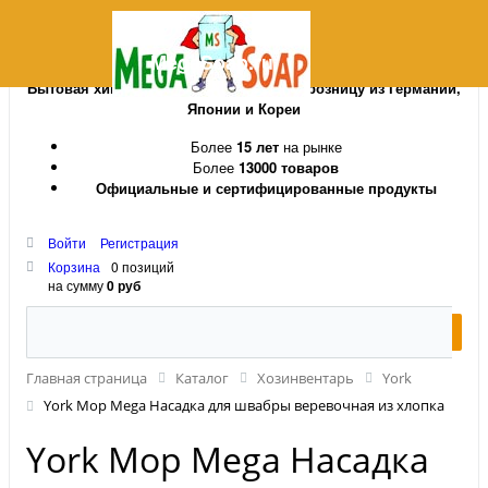
MegaSoap.ru
Бытовая химия и косметика оптом и в розницу из Германии,
Японии и Кореи
Более
15 лет
на рынке
Более
13000 товаров
Официальные и сертифицированные продукты
Войти
Регистрация
Корзина
0 позиций
на сумму
0 руб
Главная страница
Каталог
Хозинвентарь
York
York Mop Mega Насадка для швабры веревочная из хлопка
York Mop Mega Насадка