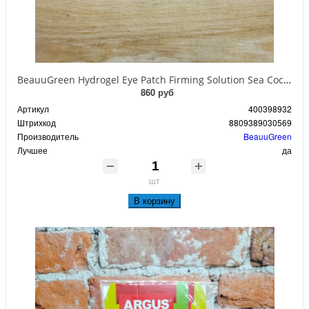
BeauuGreen Hydrogel Eye Patch Firming Solution Sea Cocumber & Black Гидрогелевые патчи для кожи вокруг глаз с экстрактом черного морского огурца 60 шт 90 гр
860 руб
Артикул
400398932
Штрихкод
8809389030569
Производитель
BeauuGreen
Лучшее
да
шт
В корзину