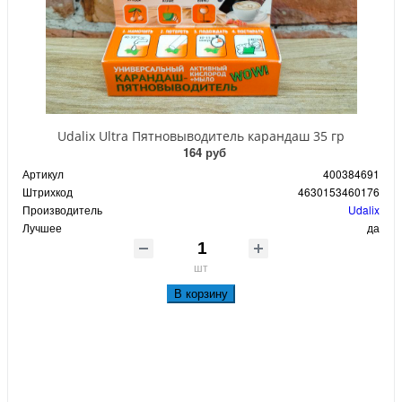
Udalix Ultra Пятновыводитель карандаш 35 гр
164 руб
Артикул
400384691
Штрихкод
4630153460176
Производитель
Udalix
Лучшее
да
шт
В корзину