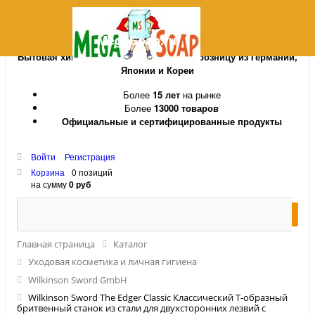
MegaSoap.ru
Бытовая химия и косметика оптом и в розницу из Германии,
Японии и Кореи
Более
15 лет
на рынке
Более
13000 товаров
Официальные и сертифицированные продукты
Войти
Регистрация
Корзина
0 позиций
на сумму
0 руб
Главная страница
Каталог
Уходовая косметика и личная гигиена
Wilkinson Sword GmbH
Wilkinson Sword The Edger Classic Классический Т-образный
бритвенный станок из стали для двухсторонних лезвий с