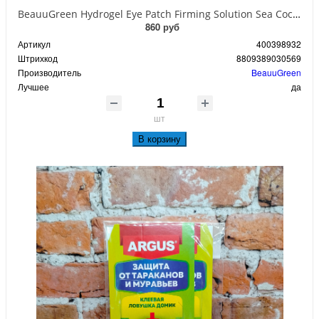
BeauuGreen Hydrogel Eye Patch Firming Solution Sea Cocumber & Black Гидрогелевые патчи для кожи вокруг глаз с экстрактом черного морского огурца 60 шт 90 гр
860 руб
Артикул
400398932
Штрихкод
8809389030569
Производитель
BeauuGreen
Лучшее
да
шт
В корзину