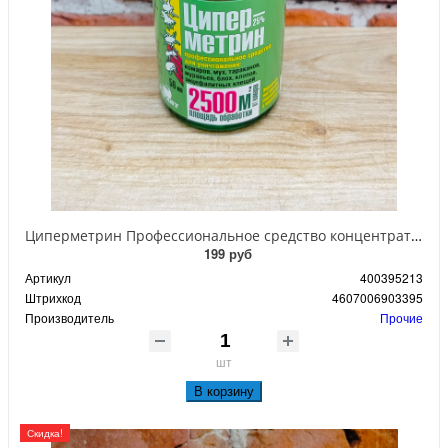
Циперметрин Профессиональное средство концентрат эмульсии 25% для уничтожения тараканов, мух,комаров, блох, клопов, муравьев, ос 50 мл
199 руб
Артикул
400395213
Штрихкод
4607006903395
Производитель
Прочие
шт
В корзину
Скидка!