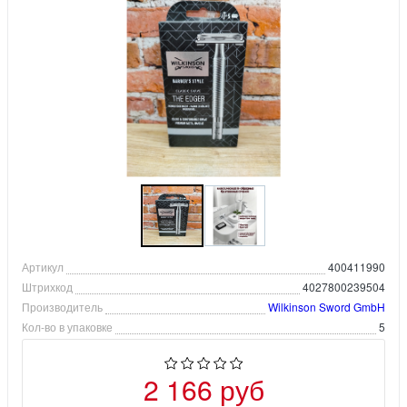
Артикул
400411990
Штрихкод
4027800239504
Производитель
Wilkinson Sword GmbH
Кол-во в упаковке
5
2 166 руб