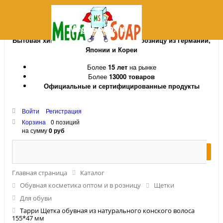
MegaSoap.ru
Бытовая химия и косметика оптом и в розницу из Германии,
Японии и Кореи
Более
15 лет
на рынке
Более
13000 товаров
Официальные и сертифицированные продукты
Войти
Регистрация
Корзина
0 позиций
на сумму
0 руб
Главная страница
Каталог
Обувная косметика оптом и в розницу
Щетки
Для обуви
Тарри Щетка обувная из натурального конского волоса
155*47 мм