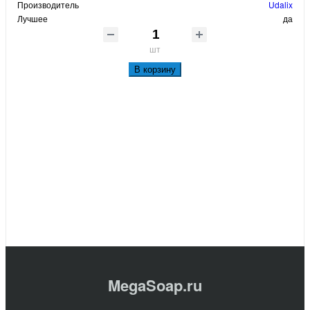
Производитель
Udalix
Лучшее
да
шт
В корзину
MegaSoap.ru