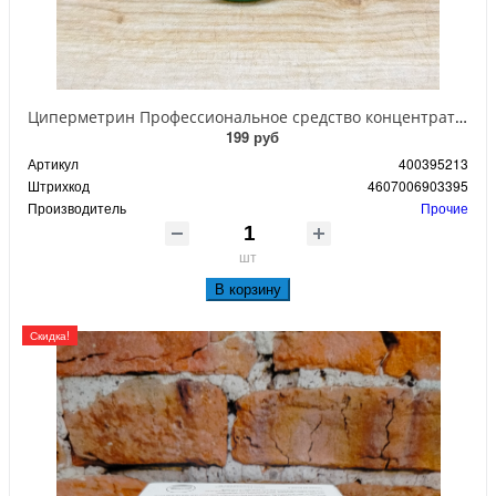
Циперметрин Профессиональное средство концентрат эмульсии 25% для уничтожения тараканов, мух,комаров, блох, клопов, муравьев, ос 50 мл
199 руб
Артикул
400395213
Штрихкод
4607006903395
Производитель
Прочие
шт
В корзину
Скидка!