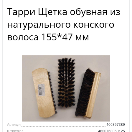
Тарри Щетка обувная из
натурального конского
волоса 155*47 мм
Артикул
400397389
Штрихкод
4620763060125