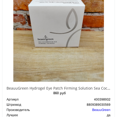
BeauuGreen Hydrogel Eye Patch Firming Solution Sea Cocumber & Black Гидрогелевые патчи для кожи вокруг глаз с экстрактом черного морского огурца 60 шт 90 гр
860 руб
Артикул
400398932
Штрихкод
8809389030569
Производитель
BeauuGreen
Лучшее
да