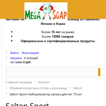
MegaSoap.ru
Бытовая химия и косметика оптом и в розницу из Германии,
Японии и Кореи
Более
15 лет
на рынке
Более
13000 товаров
Официальные и сертифицированные продукты
Войти
Регистрация
Корзина
0 позиций
на сумму
0 руб
Главная страница
Каталог
Обувная косметика оптом и в розницу
Salton
Salton Sport Нейтрализатор запаха для ног 75 мл
Salton Sport