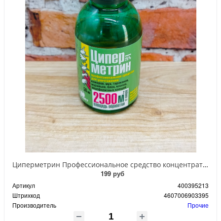
Циперметрин Профессиональное средство концентрат эмульсии 25% для уничтожения тараканов, мух,комаров, блох, клопов, муравьев, ос 50 мл
199 руб
Артикул
400395213
Штрихкод
4607006903395
Производитель
Прочие