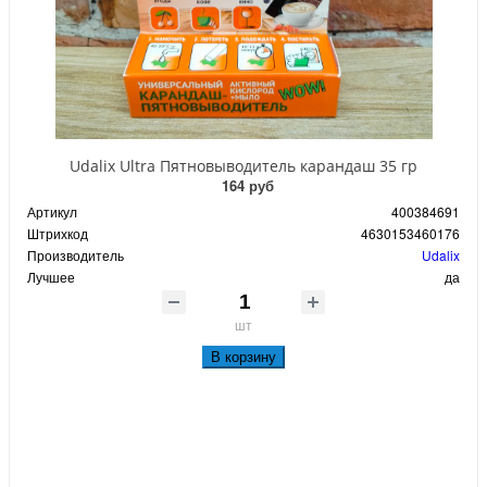
Udalix Ultra Пятновыводитель карандаш 35 гр
164 руб
Артикул
400384691
Штрихкод
4630153460176
Производитель
Udalix
Лучшее
да
шт
В корзину