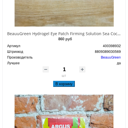
BeauuGreen Hydrogel Eye Patch Firming Solution Sea Cocumber & Black Гидрогелевые патчи для кожи вокруг глаз с экстрактом черного морского огурца 60 шт 90 гр
860 руб
Артикул
400398932
Штрихкод
8809389030569
Производитель
BeauuGreen
Лучшее
да
шт
В корзину