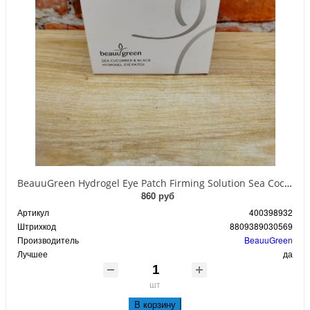
BeauuGreen Hydrogel Eye Patch Firming Solution Sea Cocumber & Black Гидрогелевые патчи для кожи вокруг глаз с экстрактом черного морского огурца 60 шт 90 гр
860 руб
Артикул
400398932
Штрихкод
8809389030569
Производитель
BeauuGreen
Лучшее
да
шт
В корзину