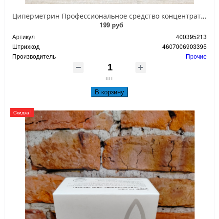
Циперметрин Профессиональное средство концентрат эмульсии 25% для уничтожения тараканов, мух,комаров, блох, клопов, муравьев, ос 50 мл
199 руб
Артикул
400395213
Штрихкод
4607006903395
Производитель
Прочие
шт
В корзину
Скидка!