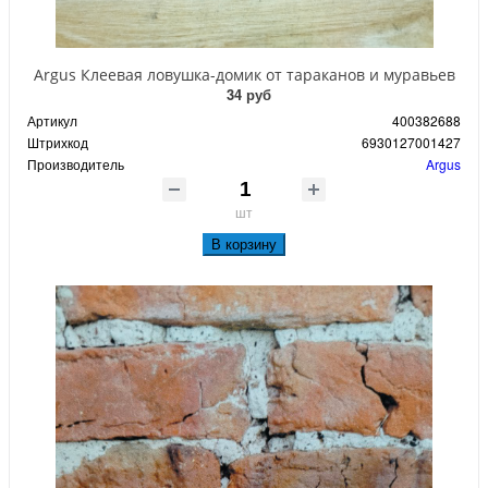
Argus Клеевая ловушка-домик от тараканов и муравьев
34 руб
Артикул
400382688
Штрихкод
6930127001427
Производитель
Argus
шт
В корзину