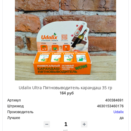
Udalix Ultra Пятновыводитель карандаш 35 гр
164 руб
Артикул
400384691
Штрихкод
4630153460176
Производитель
Udalix
Лучшее
да
шт