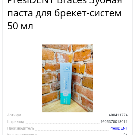
паста для брекет-систем
50 мл
Артикул
400411774
Штрихкод
4605370018011
Производитель
PresiDENT
Кол-во в упаковке
24