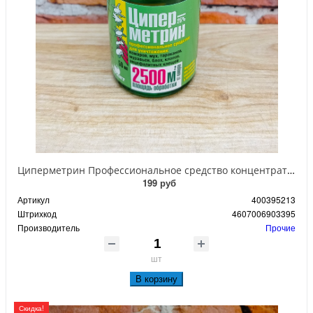
Циперметрин Профессиональное средство концентрат эмульсии 25% для уничтожения тараканов, мух,комаров, блох, клопов, муравьев, ос 50 мл
199 руб
Артикул
400395213
Штрихкод
4607006903395
Производитель
Прочие
шт
В корзину
Скидка!