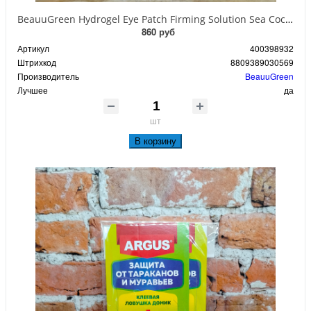
BeauuGreen Hydrogel Eye Patch Firming Solution Sea Cocumber & Black Гидрогелевые патчи для кожи вокруг глаз с экстрактом черного морского огурца 60 шт 90 гр
860 руб
Артикул
400398932
Штрихкод
8809389030569
Производитель
BeauuGreen
Лучшее
да
шт
В корзину