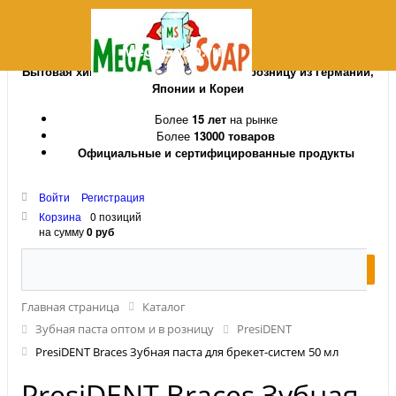
MegaSoap.ru
Бытовая химия и косметика оптом и в розницу из Германии,
Японии и Кореи
Более
15 лет
на рынке
Более
13000 товаров
Официальные и сертифицированные продукты
Войти
Регистрация
Корзина
0 позиций
на сумму
0 руб
Главная страница
Каталог
Зубная паста оптом и в розницу
PresiDENT
PresiDENT Braces Зубная паста для брекет-систем 50 мл
PresiDENT Braces Зубная