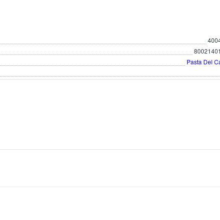
400
8002140
Pasta Del C