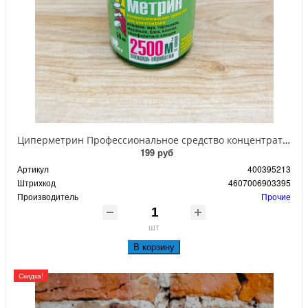
Циперметрин Профессиональное средство концентрат эмульсии 25% для уничтожения тараканов, мух,комаров, блох, клопов, муравьев, ос 50 мл
199 руб
Артикул
400395213
Штрихкод
4607006903395
Производитель
Прочие
шт
В корзину
Скидка!