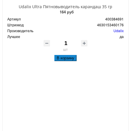
Udalix Ultra Пятновыводитель карандаш 35 гр
164 руб
Артикул
400384691
Штрихкод
4630153460176
Производитель
Udalix
Лучшее
да
шт
В корзину