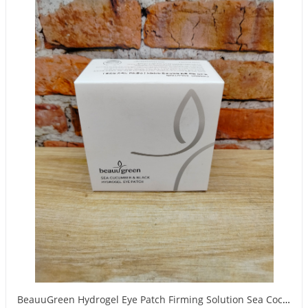
BeauuGreen Hydrogel Eye Patch Firming Solution Sea Cocumber & Black Гидрогелевые патчи для кожи вокруг глаз с экстрактом черного морского огурца 60 шт 90 гр