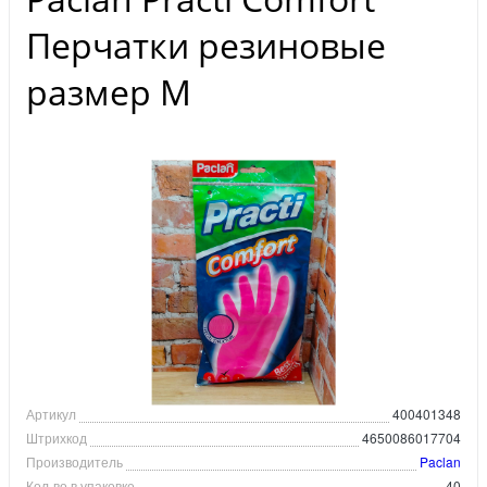
Перчатки резиновые
размер M
Артикул
400401348
Штрихкод
4650086017704
Производитель
Paclan
Кол-во в упаковке
40