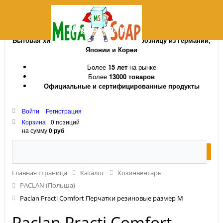
MegaSoap.ru
Бытовая химия и косметика оптом и в розницу из Германии,
Японии и Кореи
Более
15 лет
на рынке
Более
13000 товаров
Официальные и сертифицированные продукты
Войти
Регистрация
Корзина
0 позиций
на сумму
0 руб
Главная страница
Каталог
Хозинвентарь
PACLAN (Польша)
Paclan Practi Comfort Перчатки резиновые размер M
Paclan Practi Comfort