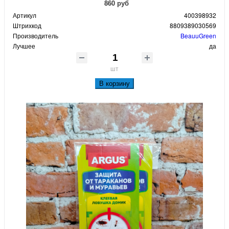
860 руб
Артикул
400398932
Штрихкод
8809389030569
Производитель
BeauuGreen
Лучшее
да
шт
В корзину