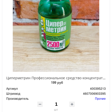
Циперметрин Профессиональное средство концентрат эмульсии 25% для уничтожения тараканов, мух,комаров, блох, клопов, муравьев, ос 50 мл
199 руб
Артикул
400395213
Штрихкод
4607006903395
Производитель
Прочие
шт