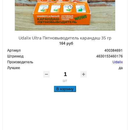
Udalix Ultra Пятновыводитель карандаш 35 гр
164 руб
Артикул
400384691
Штрихкод
4630153460176
Производитель
Udalix
Лучшее
да
шт
В корзину