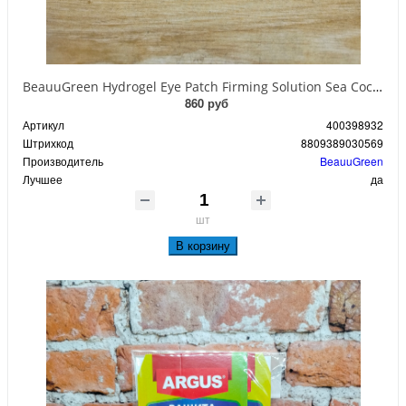
BeauuGreen Hydrogel Eye Patch Firming Solution Sea Cocumber & Black Гидрогелевые патчи для кожи вокруг глаз с экстрактом черного морского огурца 60 шт 90 гр
860 руб
Артикул
400398932
Штрихкод
8809389030569
Производитель
BeauuGreen
Лучшее
да
шт
В корзину