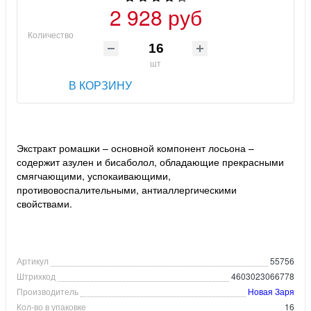
2 928 руб
Количество
шт
В КОРЗИНУ
Экстракт ромашки – основной компонент лосьона –
содержит азулен и бисаболол, обладающие прекрасными
смягчающими, успокаивающими,
противовоспалительными, антиаллергическими
свойствами.
Артикул
55756
Штрихкод
4603023066778
Производитель
Новая Заря
Кол-во в упаковке
16