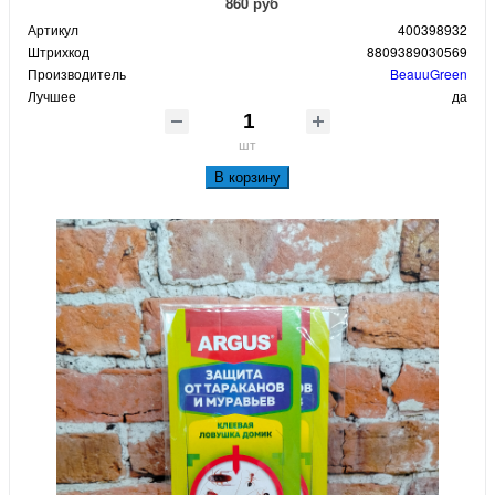
860 руб
Артикул
400398932
Штрихкод
8809389030569
Производитель
BeauuGreen
Лучшее
да
шт
В корзину