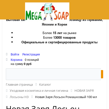
MegaSoap.ru
Бытовая химия и косметика оптом и в розницу из Германии,
Японии и Кореи
Более
15 лет
на рынке
Более
13000 товаров
Официальные и сертифицированные продукты
Войти
Регистрация
Корзина
0 позиций
на сумму
0 руб
Главная страница
Каталог
Уходовая косметика и личная гигиена
НОВАЯ ЗАРЯ
Лосьоны НЗ
Новая Заря Лосьон Ромашковый 100 мл
Новая Заря Лосьон