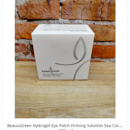
BeauuGreen Hydrogel Eye Patch Firming Solution Sea Cocumber & Black Гидрогелевые патчи для кожи вокруг глаз с экстрактом черного морского огурца 60 шт 90 гр