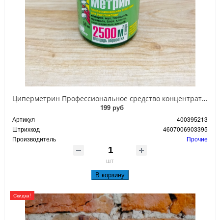
Циперметрин Профессиональное средство концентрат эмульсии 25% для уничтожения тараканов, мух,комаров, блох, клопов, муравьев, ос 50 мл
199 руб
Артикул
400395213
Штрихкод
4607006903395
Производитель
Прочие
шт
В корзину
Скидка!