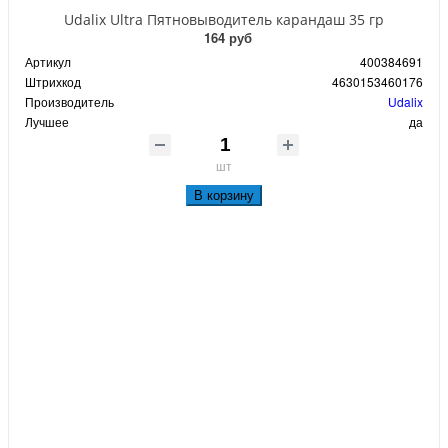
Udalix Ultra Пятновыводитель карандаш 35 гр
164 руб
Артикул
400384691
Штрихкод
4630153460176
Производитель
Udalix
Лучшее
да
шт
В корзину