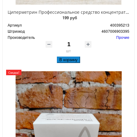
Циперметрин Профессиональное средство концентрат эмульсии 25% для уничтожения тараканов, мух,комаров, блох, клопов, муравьев, ос 50 мл
199 руб
Артикул
400395213
Штрихкод
4607006903395
Производитель
Прочие
шт
В корзину
Скидка!