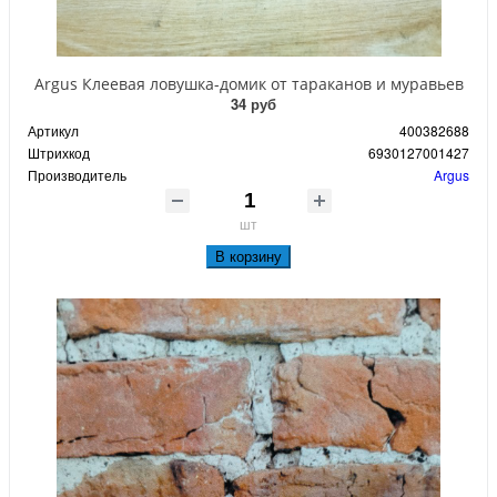
Argus Клеевая ловушка-домик от тараканов и муравьев
34 руб
Артикул
400382688
Штрихкод
6930127001427
Производитель
Argus
шт
В корзину