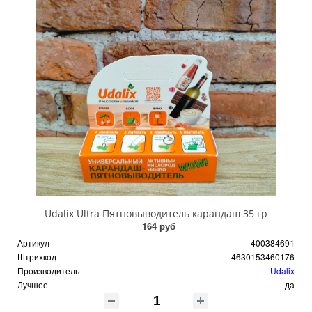
Udalix Ultra Пятновыводитель карандаш 35 гр
164 руб
Артикул
400384691
Штрихкод
4630153460176
Производитель
Udalix
Лучшее
да