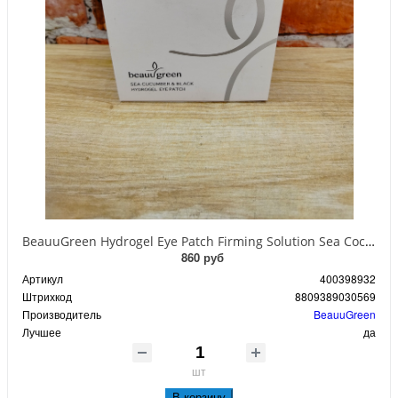
BeauuGreen Hydrogel Eye Patch Firming Solution Sea Cocumber & Black Гидрогелевые патчи для кожи вокруг глаз с экстрактом черного морского огурца 60 шт 90 гр
860 руб
Артикул
400398932
Штрихкод
8809389030569
Производитель
BeauuGreen
Лучшее
да
шт
В корзину