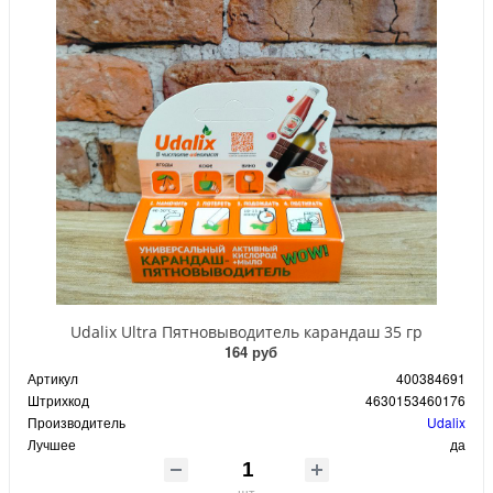
Udalix Ultra Пятновыводитель карандаш 35 гр
164 руб
Артикул
400384691
Штрихкод
4630153460176
Производитель
Udalix
Лучшее
да
шт