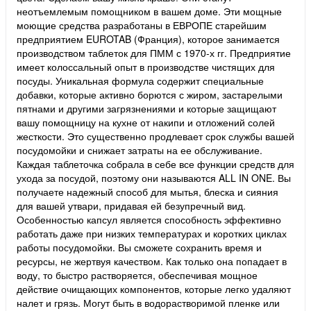
неотъемлемым помощником в вашем доме. Эти мощные
моющие средства разработаны в ЕВРОПЕ старейшим
предприятием EUROTAB (Франция), которое занимается
производством таблеток для ПММ с 1970-х гг. Предприятие
имеет колоссальный опыт в производстве чистящих для
посуды. Уникальная формула содержит специальные
добавки, которые активно борются с жиром, застарелыми
пятнами и другими загрязнениями и которые защищают
вашу помощницу на кухне от накипи и отложений солей
жесткости. Это существенно продлевает срок службы вашей
посудомойки и снижает затраты на ее обслуживание.
Каждая таблеточка собрала в себе все функции средств для
ухода за посудой, поэтому они называются ALL IN ONE. Вы
получаете надежный способ для мытья, блеска и сияния
для вашей утвари, придавая ей безупречный вид.
Особенностью капсул является способность эффективно
работать даже при низких температурах и коротких циклах
работы посудомойки. Вы сможете сохранить время и
ресурсы, не жертвуя качеством. Как только она попадает в
воду, то быстро растворяется, обеспечивая мощное
действие очищающих компонентов, которые легко удаляют
налет и грязь. Могут быть в водорастворимой пленке или