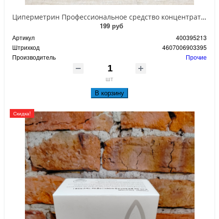
Циперметрин Профессиональное средство концентрат эмульсии 25% для уничтожения тараканов, мух,комаров, блох, клопов, муравьев, ос 50 мл
199 руб
Артикул
400395213
Штрихкод
4607006903395
Производитель
Прочие
шт
В корзину
Скидка!