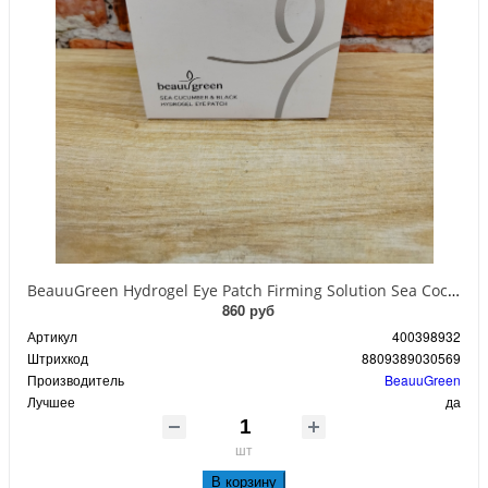
BeauuGreen Hydrogel Eye Patch Firming Solution Sea Cocumber & Black Гидрогелевые патчи для кожи вокруг глаз с экстрактом черного морского огурца 60 шт 90 гр
860 руб
Артикул
400398932
Штрихкод
8809389030569
Производитель
BeauuGreen
Лучшее
да
шт
В корзину