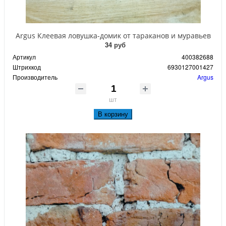
Argus Клеевая ловушка-домик от тараканов и муравьев
34 руб
Артикул
400382688
Штрихкод
6930127001427
Производитель
Argus
шт
В корзину