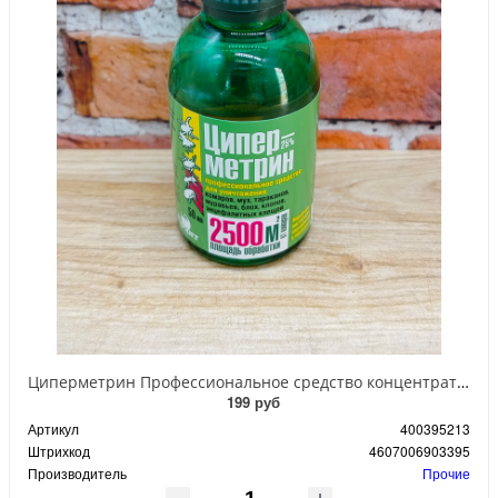
Циперметрин Профессиональное средство концентрат эмульсии 25% для уничтожения тараканов, мух,комаров, блох, клопов, муравьев, ос 50 мл
199 руб
Артикул
400395213
Штрихкод
4607006903395
Производитель
Прочие