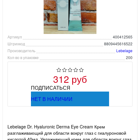
Артикул
400412565
Штрихкод
8809445616522
Производитель
Lebelage
Кол-во в упаковке
200
312 руб
ПОДПИСАТЬСЯ
НЕТ В НАЛИЧИИ
Lebelage Dr. Hyaluronic Derma Eye Cream Крем
разглаживающий для области вокруг глаз с гиалуроновой
кислотой 40мл. Увлажняющий крем для области вокруг глаз