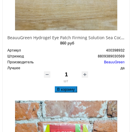
BeauuGreen Hydrogel Eye Patch Firming Solution Sea Cocumber & Black Гидрогелевые патчи для кожи вокруг глаз с экстрактом черного морского огурца 60 шт 90 гр
860 руб
Артикул
400398932
Штрихкод
8809389030569
Производитель
BeauuGreen
Лучшее
да
шт
В корзину