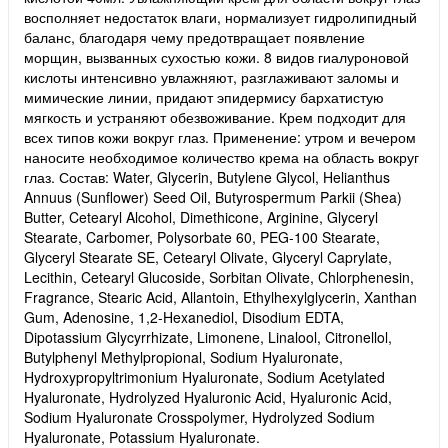
восполняет недостаток влаги, нормализует гидролипидный
баланс, благодаря чему предотвращает появление
морщин, вызванных сухостью кожи. 8 видов гиалуроновой
кислоты интенсивно увлажняют, разглаживают заломы и
мимические линии, придают эпидермису бархатистую
мягкость и устраняют обезвоживание. Крем подходит для
всех типов кожи вокруг глаз. Применение: утром и вечером
наносите необходимое количество крема на область вокруг
глаз. Состав: Water, Glycerin, Butylene Glycol, Helianthus
Annuus (Sunflower) Seed Oil, Butyrospermum Parkii (Shea)
Butter, Cetearyl Alcohol, Dimethicone, Arginine, Glyceryl
Stearate, Carbomer, Polysorbate 60, PEG-100 Stearate,
Glyceryl Stearate SE, Cetearyl Olivate, Glyceryl Caprylate,
Lecithin, Cetearyl Glucoside, Sorbitan Olivate, Chlorphenesin,
Fragrance, Stearic Acid, Allantoin, Ethylhexylglycerin, Xanthan
Gum, Adenosine, 1,2-Hexanediol, Disodium EDTA,
Dipotassium Glycyrrhizate, Limonene, Linalool, Citronellol,
Butylphenyl Methylpropional, Sodium Hyaluronate,
Hydroxypropyltrimonium Hyaluronate, Sodium Acetylated
Hyaluronate, Hydrolyzed Hyaluronic Acid, Hyaluronic Acid,
Sodium Hyaluronate Crosspolymer, Hydrolyzed Sodium
Hyaluronate, Potassium Hyaluronate.