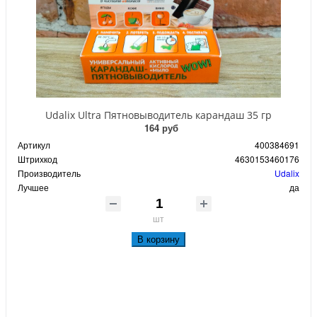
Udalix Ultra Пятновыводитель карандаш 35 гр
164 руб
Артикул
400384691
Штрихкод
4630153460176
Производитель
Udalix
Лучшее
да
шт
В корзину