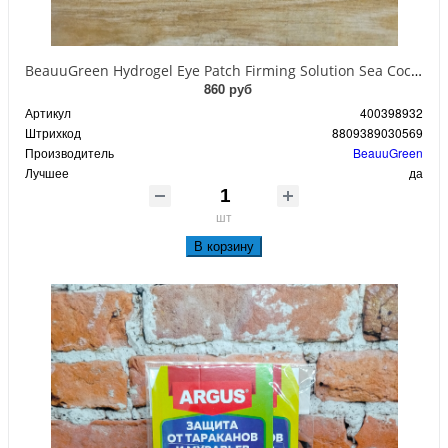
BeauuGreen Hydrogel Eye Patch Firming Solution Sea Cocumber & Black Гидрогелевые патчи для кожи вокруг глаз с экстрактом черного морского огурца 60 шт 90 гр
860 руб
Артикул
400398932
Штрихкод
8809389030569
Производитель
BeauuGreen
Лучшее
да
шт
В корзину