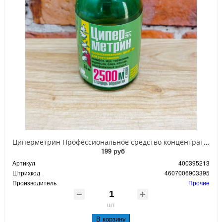
Циперметрин Профессиональное средство концентрат эмульсии 25% для уничтожения тараканов, мух,комаров, блох, клопов, муравьев, ос 50 мл
199 руб
Артикул
400395213
Штрихкод
4607006903395
Производитель
Прочие
шт
В корзину