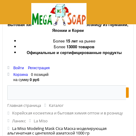
MegaSoap.ru
Бытовая химия и косметика оптом и в розницу из Германии,
Японии и Кореи
Более
15 лет
на рынке
Более
13000 товаров
Официальные и сертифицированные продукты
Войти
Регистрация
Корзина
0 позиций
на сумму
0 руб
Главная страница
Каталог
Корейская косметика и бытовая химия оптом и в розницу
Ланикс
La Miso
La Miso Modeling Mask Cica Маска моделирующая
альгинатная с центеллой азиатской 1000 гр