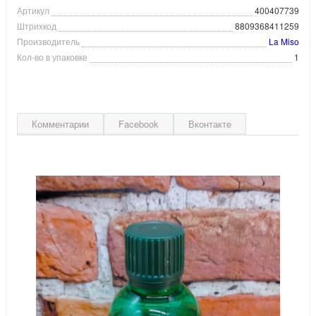
Артикул
400407739
Штрихкод
8809368411259
Производитель
La Miso
Кол-во в упаковке
1
Комментарии
Facebook
Вконтакте