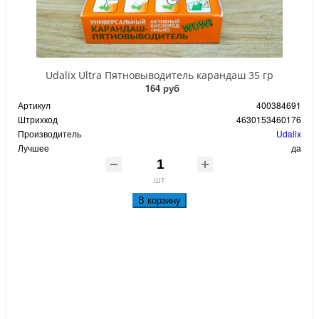
Udalix Ultra Пятновыводитель карандаш 35 гр
164 руб
Артикул
400384691
Штрихкод
4630153460176
Производитель
Udalix
Лучшее
да
шт
В корзину