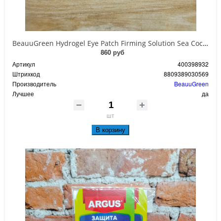
BeauuGreen Hydrogel Eye Patch Firming Solution Sea Cocumber & Black Гидрогелевые патчи для кожи вокруг глаз с экстрактом черного морского огурца 60 шт 90 гр
860 руб
Артикул
400398932
Штрихкод
8809389030569
Производитель
BeauuGreen
Лучшее
да
шт
В корзину