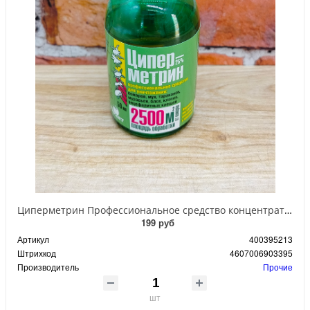
Циперметрин Профессиональное средство концентрат эмульсии 25% для уничтожения тараканов, мух,комаров, блох, клопов, муравьев, ос 50 мл
199 руб
Артикул
400395213
Штрихкод
4607006903395
Производитель
Прочие
шт