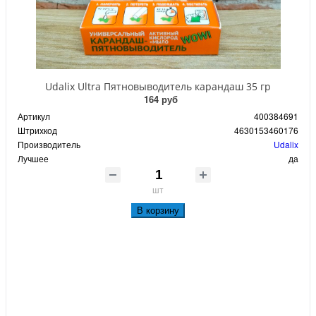
Udalix Ultra Пятновыводитель карандаш 35 гр
164 руб
Артикул
400384691
Штрихкод
4630153460176
Производитель
Udalix
Лучшее
да
шт
В корзину