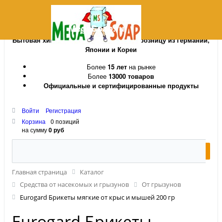
MegaSoap.ru
Бытовая химия и косметика оптом и в розницу из Германии,
Японии и Кореи
Более
15 лет
на рынке
Более
13000 товаров
Официальные и сертифицированные продукты
Войти
Регистрация
Корзина
0 позиций
на сумму
0 руб
Главная страница
Каталог
Средства от насекомых и грызунов
От грызунов
Eurogard Брикеты мягкие от крыс и мышей 200 гр
Eurogard Брикеты