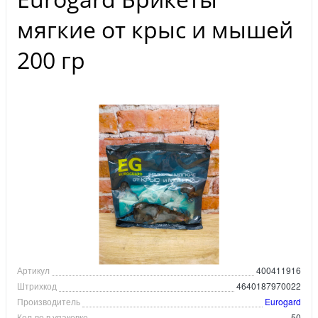
мягкие от крыс и мышей
200 гр
Артикул
400411916
Штрихкод
4640187970022
Производитель
Eurogard
Кол-во в упаковке
50