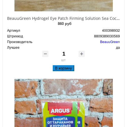
BeauuGreen Hydrogel Eye Patch Firming Solution Sea Cocumber & Black Гидрогелевые патчи для кожи вокруг глаз с экстрактом черного морского огурца 60 шт 90 гр
860 руб
Артикул
400398932
Штрихкод
8809389030569
Производитель
BeauuGreen
Лучшее
да
шт
В корзину