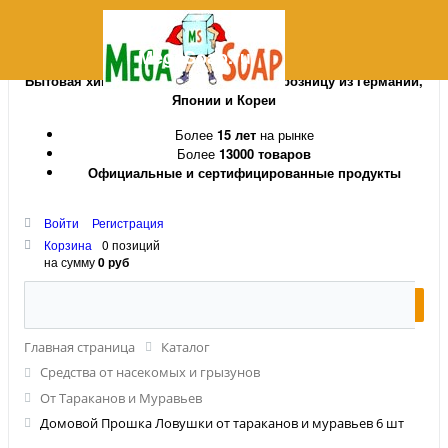
MegaSoap.ru
Бытовая химия и косметика оптом и в розницу из Германии,
Японии и Кореи
Более
15 лет
на рынке
Более
13000 товаров
Официальные и сертифицированные продукты
Войти
Регистрация
Корзина
0 позиций
на сумму
0 руб
Главная страница
Каталог
Средства от насекомых и грызунов
От Тараканов и Муравьев
Домовой Прошка Ловушки от тараканов и муравьев 6 шт