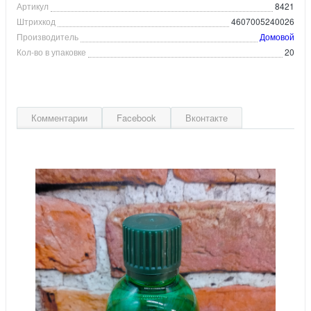
Артикул
8421
Штрихкод
4607005240026
Производитель
Домовой
Кол-во в упаковке
20
Комментарии
Facebook
Вконтакте