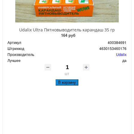
Udalix Ultra Пятновыводитель карандаш 35 гр
164 руб
Артикул
400384691
Штрихкод
4630153460176
Производитель
Udalix
Лучшее
да
шт
В корзину