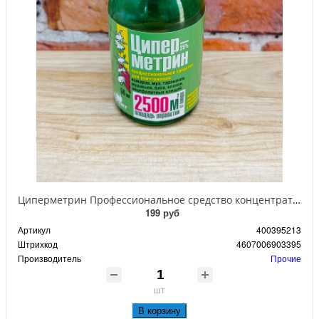
Циперметрин Профессиональное средство концентрат эмульсии 25% для уничтожения тараканов, мух,комаров, блох, клопов, муравьев, ос 50 мл
199 руб
Артикул
400395213
Штрихкод
4607006903395
Производитель
Прочие
шт
В корзину