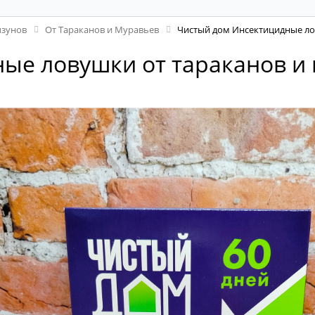
ызунов
От Тараканов и Муравьев
Чистый дом Инсектицидные ло
ые ловушки от тараканов и 