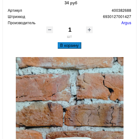
34 руб
Артикул
400382688
Штрихкод
6930127001427
Производитель
Argus
шт
В корзину