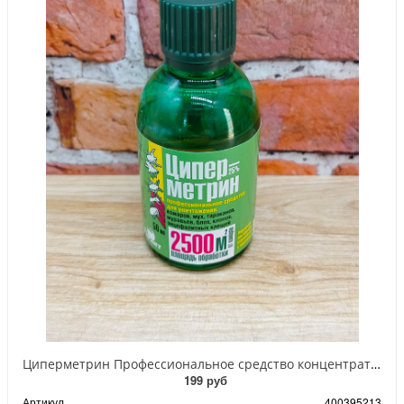
Циперметрин Профессиональное средство концентрат эмульсии 25% для уничтожения тараканов, мух,комаров, блох, клопов, муравьев, ос 50 мл
199 руб
Артикул
400395213