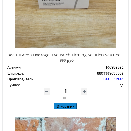
BeauuGreen Hydrogel Eye Patch Firming Solution Sea Cocumber & Black Гидрогелевые патчи для кожи вокруг глаз с экстрактом черного морского огурца 60 шт 90 гр
860 руб
Артикул
400398932
Штрихкод
8809389030569
Производитель
BeauuGreen
Лучшее
да
шт
В корзину