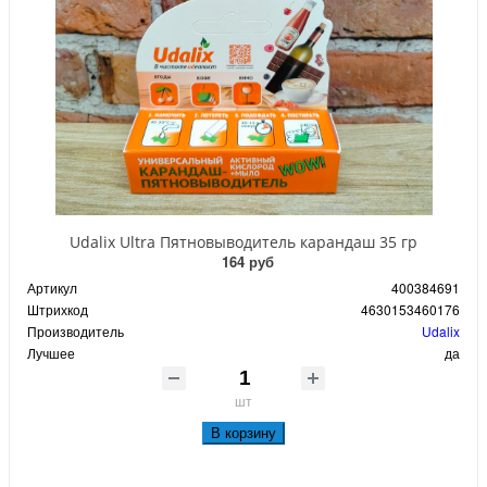
Udalix Ultra Пятновыводитель карандаш 35 гр
164 руб
Артикул
400384691
Штрихкод
4630153460176
Производитель
Udalix
Лучшее
да
шт
В корзину