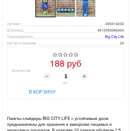
Артикул
400414032
Штрихкод
4610093066454
Производитель
Big City Life
Кол-во в упаковке
24
188 руб
Количество
шт
В КОРЗИНУ
Пакеты-слайдеры BIG CITY LIFE с устойчивым дном
предназначены для хранения и заморозки пищевых и
непищевых продуктов. В упаковке 10 пакетов объёмом 1,5