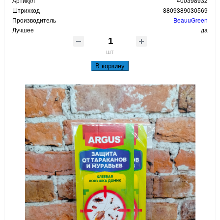
Артикул
400398932
Штрихкод
8809389030569
Производитель
BeauuGreen
Лучшее
да
шт
В корзину