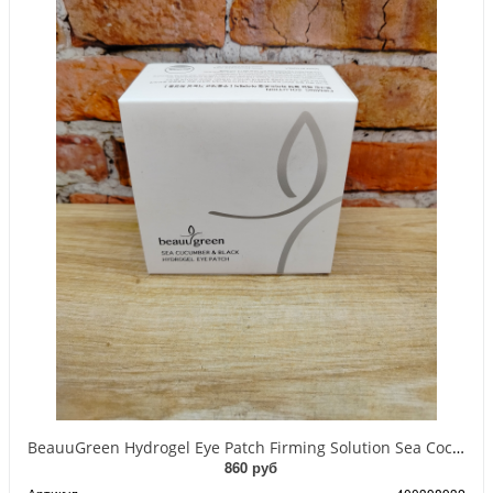
BeauuGreen Hydrogel Eye Patch Firming Solution Sea Cocumber & Black Гидрогелевые патчи для кожи вокруг глаз с экстрактом черного морского огурца 60 шт 90 гр
860 руб