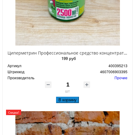
Циперметрин Профессиональное средство концентрат эмульсии 25% для уничтожения тараканов, мух,комаров, блох, клопов, муравьев, ос 50 мл
199 руб
Артикул
400395213
Штрихкод
4607006903395
Производитель
Прочие
шт
В корзину
Скидка!