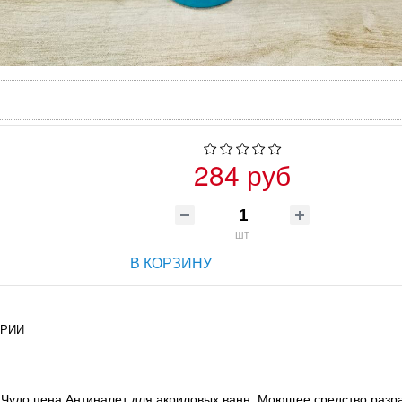
284 руб
шт
В КОРЗИНУ
РИИ
in Чудо пена Антиналет для акриловых ванн. Моющее средство разр