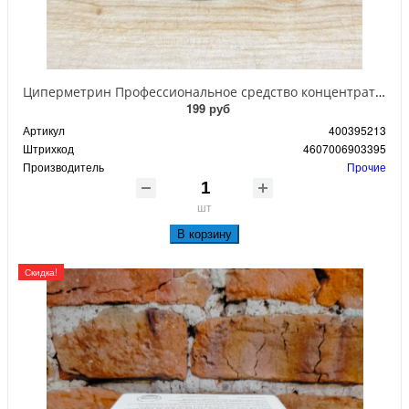
Циперметрин Профессиональное средство концентрат эмульсии 25% для уничтожения тараканов, мух,комаров, блох, клопов, муравьев, ос 50 мл
199 руб
Артикул
400395213
Штрихкод
4607006903395
Производитель
Прочие
шт
В корзину
Скидка!