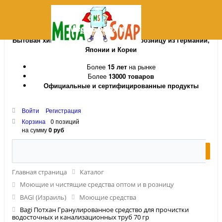
MegaSoap.ru
Бытовая химия и косметика оптом и в розницу из Германии,
Японии и Кореи
Более
15 лет
на рынке
Более
13000 товаров
Официальные и сертифицированные продукты
Войти
Регистрация
Корзина
0 позиций
на сумму
0 руб
Главная страница
Каталог
Моющие и чистящие средства оптом и в розницу
BAGI (Израиль)
Моющие средства
Bagi Потхан Гранулированное средство для прочистки
водосточных и канализационных труб 70 гр