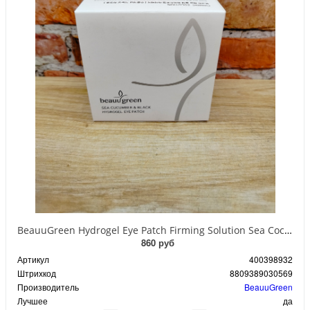
BeauuGreen Hydrogel Eye Patch Firming Solution Sea Cocumber & Black Гидрогелевые патчи для кожи вокруг глаз с экстрактом черного морского огурца 60 шт 90 гр
860 руб
Артикул
400398932
Штрихкод
8809389030569
Производитель
BeauuGreen
Лучшее
да