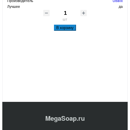
Производитель
Udalix
Лучшее
да
шт
В корзину
MegaSoap.ru