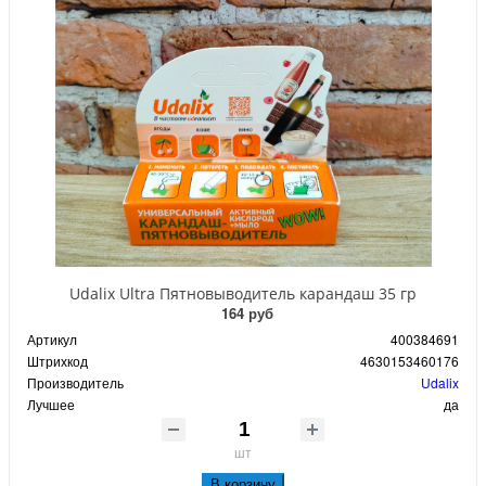
Udalix Ultra Пятновыводитель карандаш 35 гр
164 руб
Артикул
400384691
Штрихкод
4630153460176
Производитель
Udalix
Лучшее
да
шт
В корзину