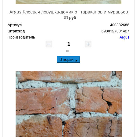
Argus Клеевая ловушка-домик от тараканов и муравьев
34 руб
Артикул
400382688
Штрихкод
6930127001427
Производитель
Argus
шт
В корзину