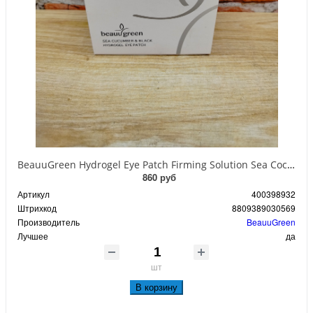
BeauuGreen Hydrogel Eye Patch Firming Solution Sea Cocumber & Black Гидрогелевые патчи для кожи вокруг глаз с экстрактом черного морского огурца 60 шт 90 гр
860 руб
Артикул
400398932
Штрихкод
8809389030569
Производитель
BeauuGreen
Лучшее
да
шт
В корзину