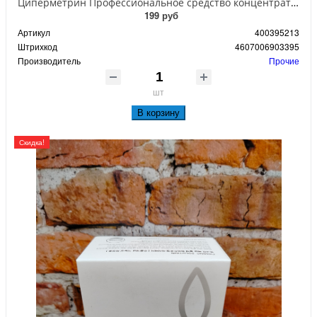
Циперметрин Профессиональное средство концентрат эмульсии 25% для уничтожения тараканов, мух,комаров, блох, клопов, муравьев, ос 50 мл
199 руб
Артикул
400395213
Штрихкод
4607006903395
Производитель
Прочие
шт
В корзину
Скидка!