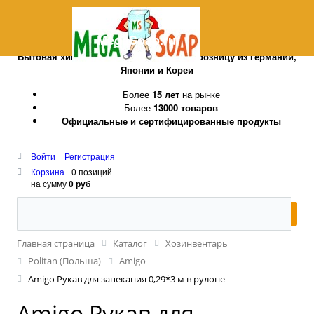
MegaSoap.ru
Бытовая химия и косметика оптом и в розницу из Германии,
Японии и Кореи
Более
15 лет
на рынке
Более
13000 товаров
Официальные и сертифицированные продукты
Войти
Регистрация
Корзина
0 позиций
на сумму
0 руб
Главная страница
Каталог
Хозинвентарь
Politan (Польша)
Amigo
Amigo Рукав для запекания 0,29*3 м в рулоне
Amigo Рукав для