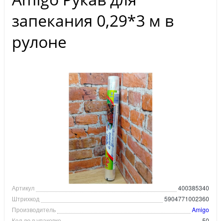
запекания 0,29*3 м в
рулоне
Артикул
400385340
Штрихкод
5904771002360
Производитель
Amigo
Кол-во в упаковке
50