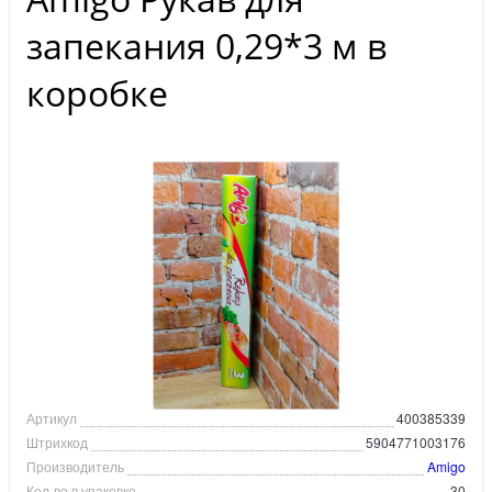
запекания 0,29*3 м в
коробке
Артикул
400385339
Штрихкод
5904771003176
Производитель
Amigo
Кол-во в упаковке
30