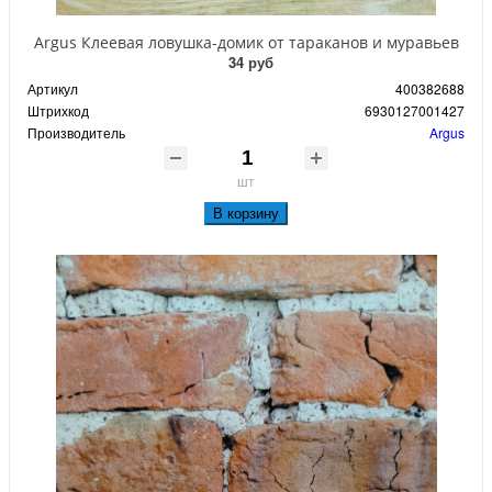
Argus Клеевая ловушка-домик от тараканов и муравьев
34 руб
Артикул
400382688
Штрихкод
6930127001427
Производитель
Argus
шт
В корзину