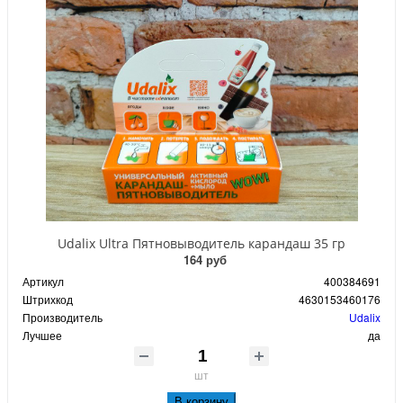
Udalix Ultra Пятновыводитель карандаш 35 гр
164 руб
Артикул
400384691
Штрихкод
4630153460176
Производитель
Udalix
Лучшее
да
шт
В корзину