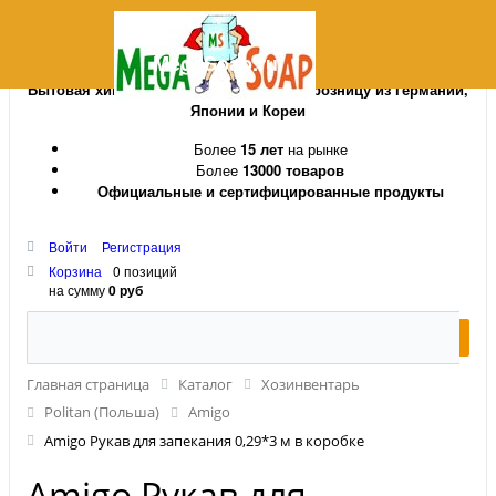
MegaSoap.ru
Бытовая химия и косметика оптом и в розницу из Германии,
Японии и Кореи
Более
15 лет
на рынке
Более
13000 товаров
Официальные и сертифицированные продукты
Войти
Регистрация
Корзина
0 позиций
на сумму
0 руб
Главная страница
Каталог
Хозинвентарь
Politan (Польша)
Amigo
Amigo Рукав для запекания 0,29*3 м в коробке
Amigo Рукав для