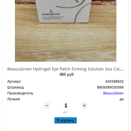
BeauuGreen Hydrogel Eye Patch Firming Solution Sea Cocumber & Black Гидрогелевые патчи для кожи вокруг глаз с экстрактом черного морского огурца 60 шт 90 гр
860 руб
Артикул
400398932
Штрихкод
8809389030569
Производитель
BeauuGreen
Лучшее
да
шт
В корзину