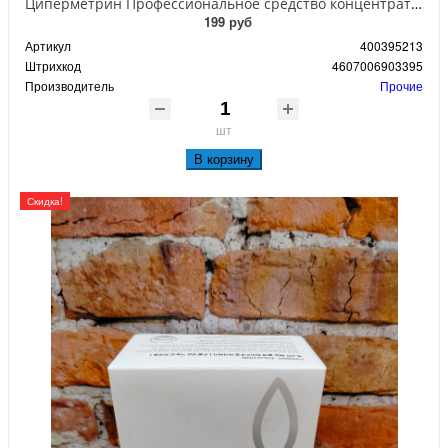
Циперметрин Профессиональное средство концентрат эмульсии 25% для уничтожения тараканов, мух,комаров, блох, клопов, муравьев, ос 50 мл
199 руб
Артикул
400395213
Штрихкод
4607006903395
Производитель
Прочие
шт
В корзину
Скидка!