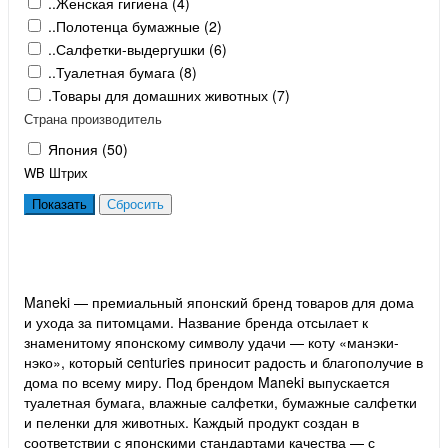
..Женская гигиена (
4
)
..Полотенца бумажные (
2
)
..Салфетки-выдергушки (
6
)
..Туалетная бумага (
8
)
.Товары для домашних животных (
7
)
Страна производитель
Япония (
50
)
WB Штрих
Maneki — премиальный японский бренд товаров для дома
и ухода за питомцами. Название бренда отсылает к
знаменитому японскому символу удачи — коту «манэки-
нэко», который centuries приносит радость и благополучие в
дома по всему миру. Под брендом Maneki выпускается
туалетная бумага, влажные салфетки, бумажные салфетки
и пеленки для животных. Каждый продукт создан в
соответствии с японскими стандартами качества — с