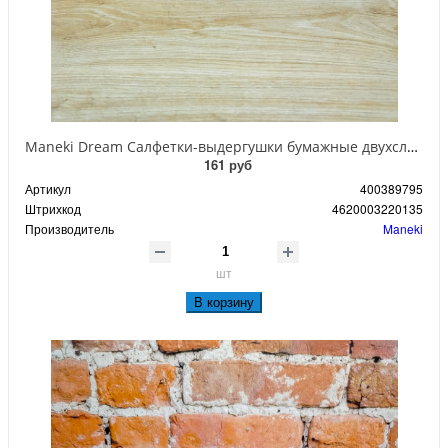
Maneki Dream Салфетки-выдергушки бумажные двухслойные с микротиснением 200 шт
161 руб
Артикул
400389795
Штрихкод
4620003220135
Производитель
Maneki
шт
В корзину