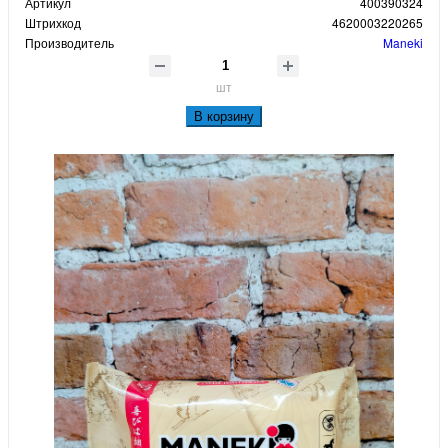
Артикул
400390324
Штрихкод
4620003220265
Производитель
Maneki
шт
В корзину