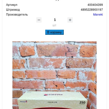
Артикул
400404399
Штрихкод
4895228900197
Производитель
Maneki
шт
В корзину