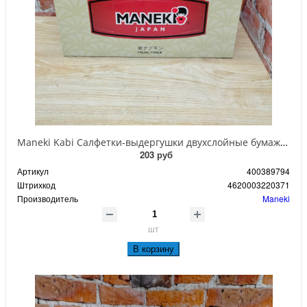
Maneki Kabi Салфетки-выдергушки двухслойные бумажные с микротиснением 250 шт
203 руб
Артикул
400389794
Штрихкод
4620003220371
Производитель
Maneki
шт
В корзину