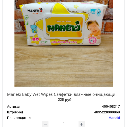
Maneki Baby Wet Wipes Салфетки влажные очищающие детские 0+ с экстрактом ромашки и алоэ вера 20*18 см 80 шт
226 руб
Артикул
400408317
Штрихкод
4895228900869
Производитель
Maneki