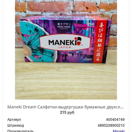
Maneki Dream Салфетки-выдергушки бумажные двухслойные гладкие белые с ароматом Магнолии 250 шт
215 руб
Артикул
400404749
Штрихкод
4895228900210
Производитель
Maneki