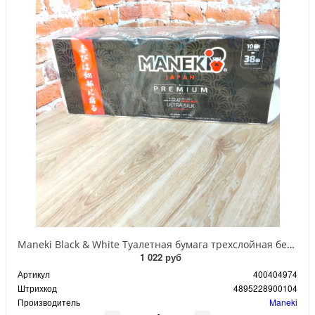
Maneki Black & White Туалетная бумага трехслойная белая гладкая с ароматом жасмина 214 листов 30 м 10 рулонов
1 022 руб
Артикул
400404974
Штрихкод
4895228900104
Производитель
Maneki