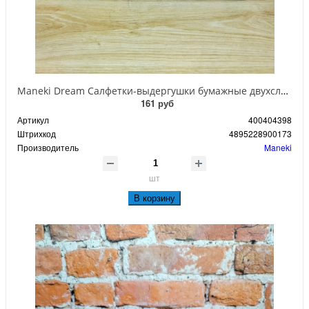
Maneki Dream Салфетки-выдергушки бумажные двухслойные гладкие белые 200 шт
161 руб
Артикул
400404398
Штрихкод
4895228900173
Производитель
Maneki
шт
В корзину