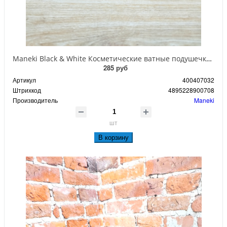
Maneki Black & White Косметические ватные подушечки 5-ти слойные 100 шт
285 руб
Артикул
400407032
Штрихкод
4895228900708
Производитель
Maneki
шт
В корзину