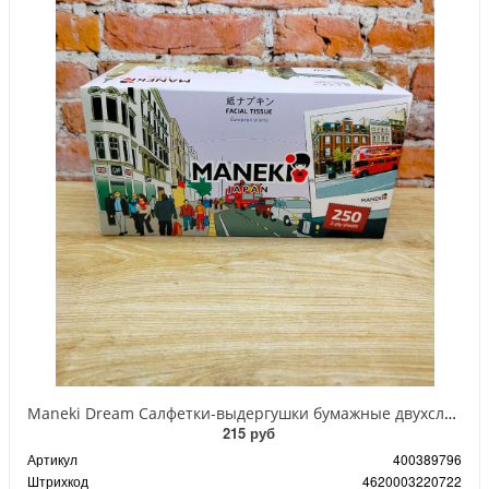
Maneki Dream Салфетки-выдергушки бумажные двухслойные с микротиснением и ароматом Европы 250 шт
215 руб
Артикул
400389796
Штрихкод
4620003220722