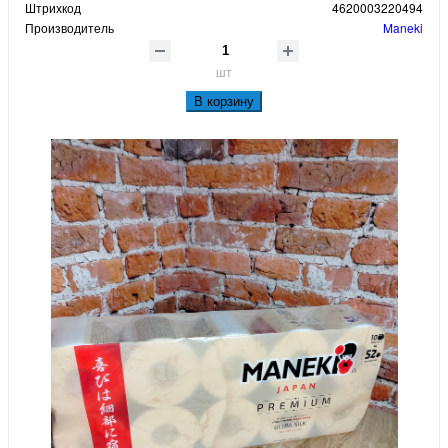
Штрихкод
4620003220494
Производитель
Maneki
шт
В корзину