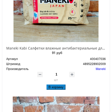
Maneki Kabi Салфетки влажные антибактериальные для всей семьи с витамином Е и увлажняющим лосьоном 25 шт
91 руб
Артикул
400407036
Штрихкод
4895228902009
Производитель
Maneki
шт
В корзину