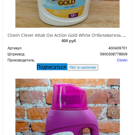
Clovin Clever Attak Oxi Action Gold White Отбеливатель кислородный универсальный 1,5 л
404 руб
Артикул
400409701
Штрихкод
5900308778609
Производитель
Clovin
Подписаться
Нет в наличии