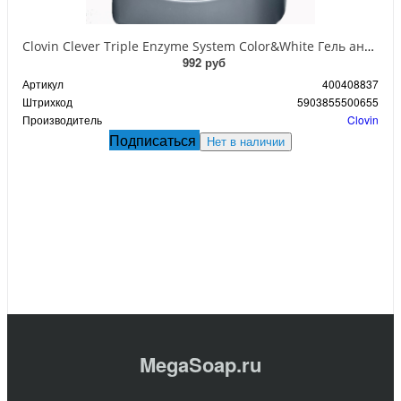
Clovin Clever Triple Enzyme System Color&White Гель антибактериальный с тройной системой энзимов для стирки цветных и белых тканей 5,5 л на 183 стирки
992 руб
Артикул
400408837
Штрихкод
5903855500655
Производитель
Clovin
Подписаться
Нет в наличии
MegaSoap.ru