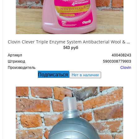
Clovin Clever Triple Enzyme System Antibacterial Wool & Silk Гель антибактериальный с тройной системой энзимов для стирки Шерсти, шелка и деликатных синтетических тканей 2 л на 67 стирок
543 руб
Артикул
400408243
Штрихкод
5900308779903
Производитель
Clovin
Подписаться
Нет в наличии