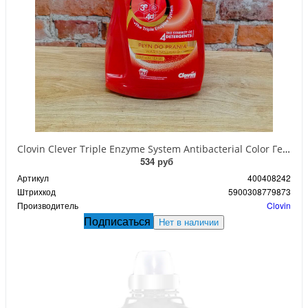
Clovin Clever Triple Enzyme System Antibacterial Color Гель антибактериальный с тройной системой энзимов для стирки цветных тканей 2 л на 67 стирок
534 руб
Артикул
400408242
Штрихкод
5900308779873
Производитель
Clovin
Подписаться
Нет в наличии