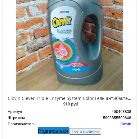
Clovin Clever Triple Enzyme System Color Гель антибактериальный с тройной системой энзимов для стирки цветных 5,5 л на 183 стирки
919 руб
Артикул
400408838
Штрихкод
5903855500648
Производитель
Clovin
Подписаться
Нет в наличии