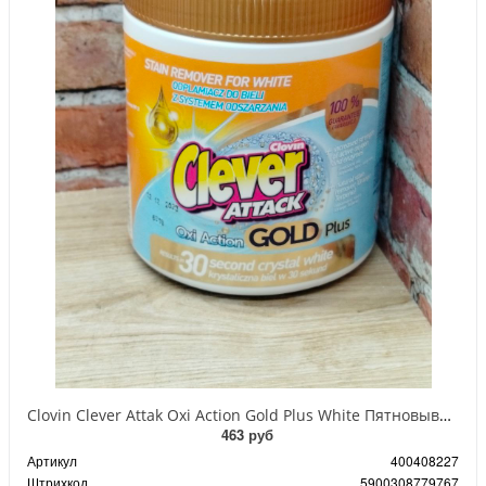
Clovin Clever Attak Oxi Action Gold Plus White Пятновыводитель универсальный для белых тканей 730 гр
463 руб
Артикул
400408227
Штрихкод
5900308779767