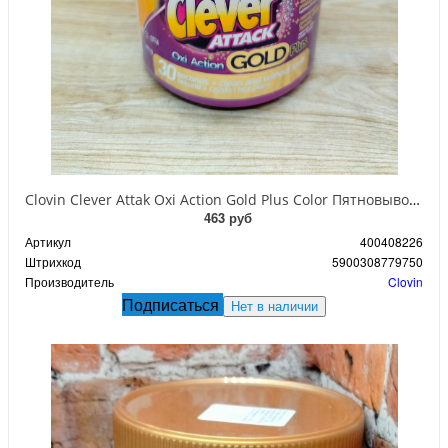
Clovin Clever Attak Oxi Action Gold Plus Color Пятновыводитель универсальный для цветных тканей 730 гр
463 руб
Артикул
400408226
Штрихкод
5900308779750
Производитель
Clovin
Подписаться
Нет в наличии