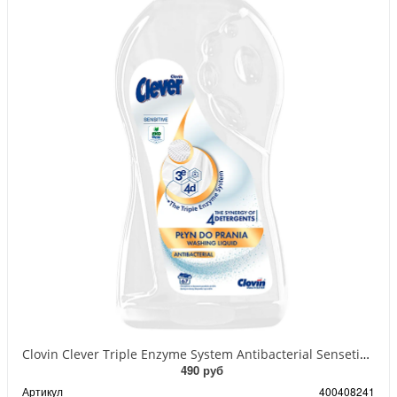
Clovin Clever Triple Enzyme System Antibacterial Sensetive Гель антибактериальный с тройной системой энзимов для стирки белых тканей 2 л на 67 стирок
490 руб
Артикул
400408241