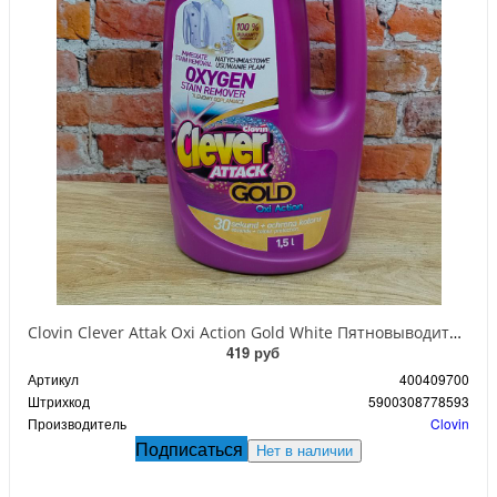
Clovin Clever Attak Oxi Action Gold White Пятновыводитель кислородный универсальный 1,5 л
419 руб
Артикул
400409700
Штрихкод
5900308778593
Производитель
Clovin
Подписаться
Нет в наличии