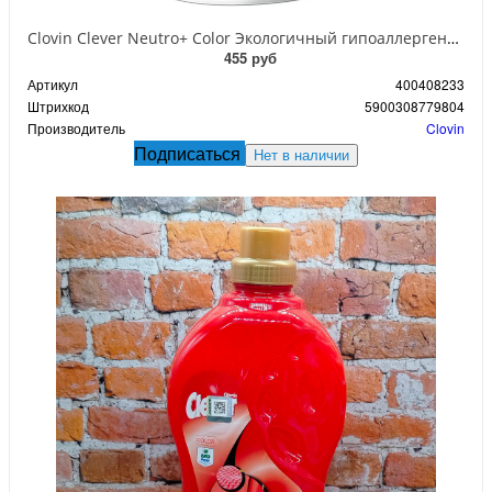
Clovin Clever Neutro+ Color Экологичный гипоаллергенный гель стирки цветных тканей 1,56 л на 26 стирок
455 руб
Артикул
400408233
Штрихкод
5900308779804
Производитель
Clovin
Подписаться
Нет в наличии